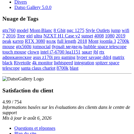
Divers
Datso Gallery 5.0.0
Nuage de Tags
gtx760
model
Mont-Blanc
8 Gbit
ngc 1275
Style Outlets
jump
wifi
7
2016
Tree
girl
ultra
NZXT H1 Case v2
sunset
4008
1080
2019
peak
катер
RTX 3080
волк
full length
2018
Mont
joomla 3
2700k
mouse
gtx560ti
jomsocial
бурый медведь
hubble space telescope
touch mouse
clown
intel i7-6700 lga1151
закат
jbl
rtx
африканнские
asus z170i pro gaming
hyper savage ddr4
matrix
black
Rivetoile
4k monitor
lightspeed
integration
spitzer space
telescope
santa claus chariot
8700k
blast
Satisfaction du client
4.99 / 754
Informations basées sur les évaluations des clients dans le centre de
support
Mis à jour le août 6, 2026
Questions et réponses
Plan du site