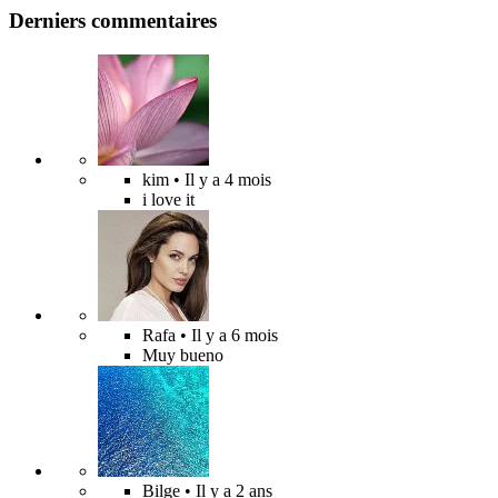
Derniers commentaires
kim
• Il y a 4 mois
i love it
Rafa
• Il y a 6 mois
Muy bueno
Bilge
• Il y a 2 ans