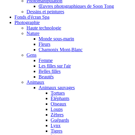
Photomanipulation
Œuvres photographiques de Soon Tong
Dessins et peintures
Fonds d'écran Spa
Photographie
Haute technologie
Nature
Monde sous-marin
Fleurs
Chamonix Mont-Blanc
Gens
Femme
Les filles sur l'air
Belles filles
Beautés
Animaux
Animaux sauvages
Tortues
Éléphants
Oiseaux
Loups
Zèbres
Guépards
Lynx
Tigres