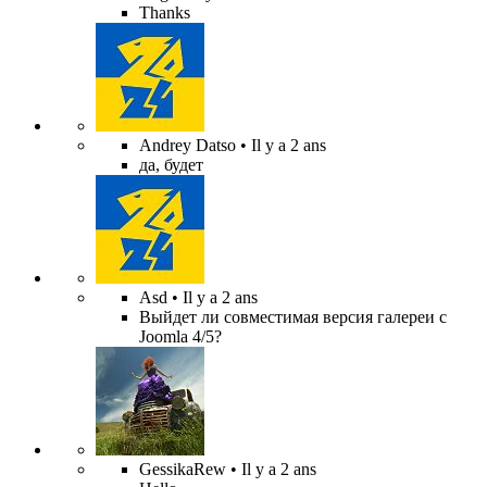
Thanks
Andrey Datso
• Il y a 2 ans
да, будет
Asd
• Il y a 2 ans
Выйдет ли совместимая версия галереи с
Joomla 4/5?
GessikaRew
• Il y a 2 ans