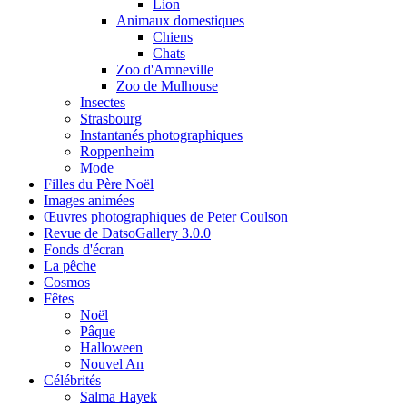
Lion
Animaux domestiques
Chiens
Chats
Zoo d'Amneville
Zoo de Mulhouse
Insectes
Strasbourg
Instantanés photographiques
Roppenheim
Mode
Filles du Père Noël
Images animées
Œuvres photographiques de Peter Coulson
Revue de DatsoGallery 3.0.0
Fonds d'écran
La pêche
Cosmos
Fêtes
Noël
Pâque
Halloween
Nouvel An
Célébrités
Salma Hayek