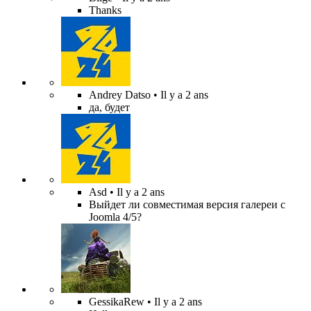
Thanks
Andrey Datso
• Il y a 2 ans
да, будет
Asd
• Il y a 2 ans
Выйдет ли совместимая версия галереи с
Joomla 4/5?
GessikaRew
• Il y a 2 ans