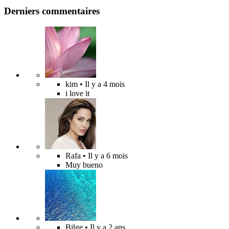
Derniers commentaires
kim
• Il y a 4 mois
i love it
Rafa
• Il y a 6 mois
Muy bueno
Bilge
• Il y a 2 ans