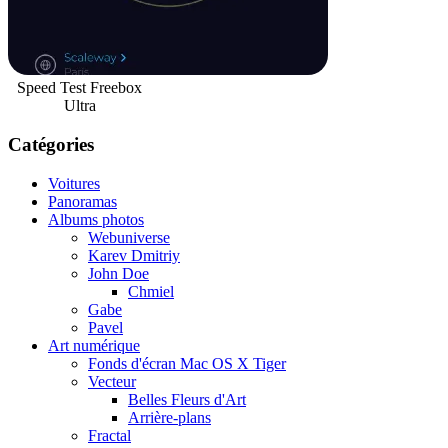
Speed Test Freebox
Ultra
Catégories
Voitures
Panoramas
Albums photos
Webuniverse
Karev Dmitriy
John Doe
Chmiel
Gabe
Pavel
Art numérique
Fonds d'écran Mac OS X Tiger
Vecteur
Belles Fleurs d'Art
Arrière-plans
Fractal