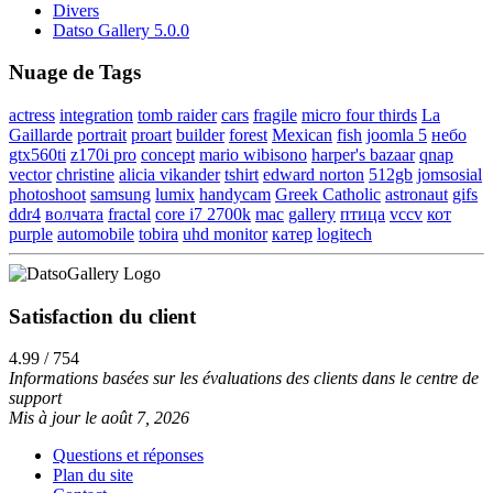
Divers
Datso Gallery 5.0.0
Nuage de Tags
actress
integration
tomb raider
cars
fragile
micro four thirds
La
Gaillarde
portrait
proart
builder
forest
Mexican
fish
joomla 5
небо
gtx560ti
z170i pro
concept
mario wibisono
harper's bazaar
qnap
vector
christine
alicia vikander
tshirt
edward norton
512gb
jomsosial
photoshoot
samsung
lumix
handycam
Greek Catholic
astronaut
gifs
ddr4
волчата
fractal
core i7 2700k
mac
gallery
птица
vccv
кот
purple
automobile
tobira
uhd monitor
катер
logitech
Satisfaction du client
4.99 / 754
Informations basées sur les évaluations des clients dans le centre de
support
Mis à jour le août 7, 2026
Questions et réponses
Plan du site