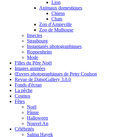
Lion
Animaux domestiques
Chiens
Chats
Zoo d'Amneville
Zoo de Mulhouse
Insectes
Strasbourg
Instantanés photographiques
Roppenheim
Mode
Filles du Père Noël
Images animées
Œuvres photographiques de Peter Coulson
Revue de DatsoGallery 3.0.0
Fonds d'écran
La pêche
Cosmos
Fêtes
Noël
Pâque
Halloween
Nouvel An
Célébrités
Salma Hayek