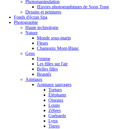
Photomanipulation
Œuvres photographiques de Soon Tong
Dessins et peintures
Fonds d'écran Spa
Photographie
Haute technologie
Nature
Monde sous-marin
Fleurs
Chamonix Mont-Blanc
Gens
Femme
Les filles sur l'air
Belles filles
Beautés
Animaux
Animaux sauvages
Tortues
Éléphants
Oiseaux
Loups
Zèbres
Guépards
Lynx
Tigres