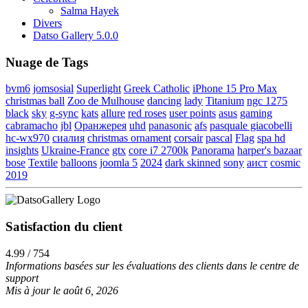
Salma Hayek
Divers
Datso Gallery 5.0.0
Nuage de Tags
bvm6
jomsosial
Superlight
Greek Catholic
iPhone 15 Pro Max
christmas ball
Zoo de Mulhouse
dancing
lady
Titanium
ngc 1275
black
sky
g-sync
kats
allure
red roses
user points
asus
gaming
cabramacho
jbl
Оранжерея
uhd
panasonic
afs
pasquale giacobelli
hc-wx970
сиалия
christmas ornament
corsair
pascal
Flag
spa hd
insights
Ukraine-France
gtx
core i7 2700k
Panorama
harper's bazaar
bose
Textile
balloons
joomla 5
2024
dark skinned
sony
аист
cosmic
2019
Satisfaction du client
4.99 / 754
Informations basées sur les évaluations des clients dans le centre de
support
Mis à jour le août 6, 2026