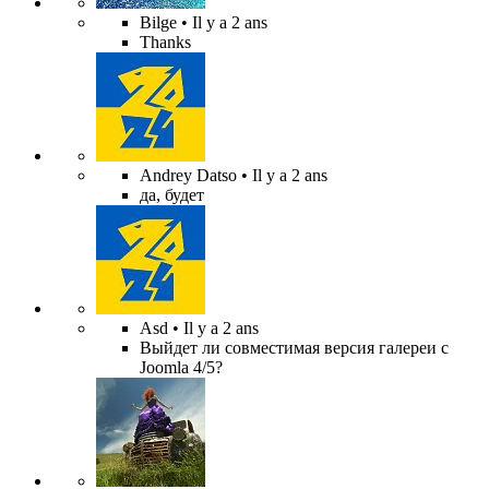
Bilge
• Il y a 2 ans
Thanks
Andrey Datso
• Il y a 2 ans
да, будет
Asd
• Il y a 2 ans
Выйдет ли совместимая версия галереи с
Joomla 4/5?