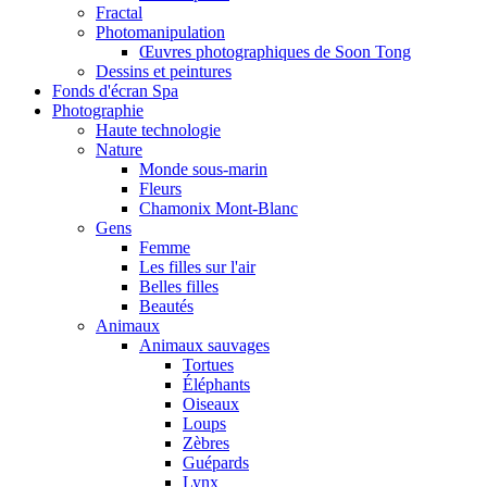
Fractal
Photomanipulation
Œuvres photographiques de Soon Tong
Dessins et peintures
Fonds d'écran Spa
Photographie
Haute technologie
Nature
Monde sous-marin
Fleurs
Chamonix Mont-Blanc
Gens
Femme
Les filles sur l'air
Belles filles
Beautés
Animaux
Animaux sauvages
Tortues
Éléphants
Oiseaux
Loups
Zèbres
Guépards
Lynx