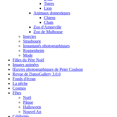
Tigres
Lion
Animaux domestiques
Chiens
Chats
Zoo d'Amneville
Zoo de Mulhouse
Insectes
Strasbourg
Instantanés photographiques
Roppenheim
Mode
Filles du Père Noël
Images animées
Œuvres photographiques de Peter Coulson
Revue de DatsoGallery 3.0.0
Fonds d'écran
La pêche
Cosmos
Fêtes
Noël
Pâque
Halloween
Nouvel An
Célébrités