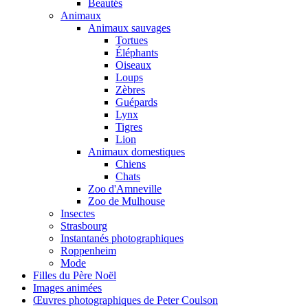
Beautés
Animaux
Animaux sauvages
Tortues
Éléphants
Oiseaux
Loups
Zèbres
Guépards
Lynx
Tigres
Lion
Animaux domestiques
Chiens
Chats
Zoo d'Amneville
Zoo de Mulhouse
Insectes
Strasbourg
Instantanés photographiques
Roppenheim
Mode
Filles du Père Noël
Images animées
Œuvres photographiques de Peter Coulson