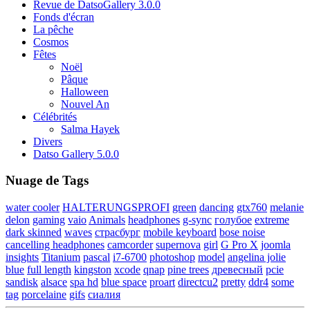
Revue de DatsoGallery 3.0.0
Fonds d'écran
La pêche
Cosmos
Fêtes
Noël
Pâque
Halloween
Nouvel An
Célébrités
Salma Hayek
Divers
Datso Gallery 5.0.0
Nuage de Tags
water cooler
HALTERUNGSPROFI
green
dancing
gtx760
melanie
delon
gaming
vaio
Animals
headphones
g-sync
голубое
extreme
dark skinned
waves
страсбург
mobile keyboard
bose noise
cancelling headphones
camcorder
supernova
girl
G Pro X
joomla
insights
Titanium
pascal
i7-6700
photoshop
model
angelina jolie
blue
full length
kingston
xcode
qnap
pine trees
древесный
pcie
sandisk
alsace
spa hd
blue space
proart
directcu2
pretty
ddr4
some
tag
porcelaine
gifs
сиалия