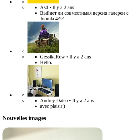
Asd
• Il y a 2 ans
Выйдет ли совместимая версия галереи с
Joomla 4/5?
GessikaRew
• Il y a 2 ans
Hello.
Andrey Datso
• Il y a 2 ans
avec plaisir )
Nouvelles images