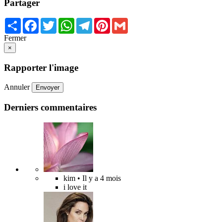
Partager
Share
Facebook
Twitter
WhatsApp
Telegram
Pinterest
Gmail
Fermer
×
Rapporter l'image
Annuler
Envoyer
Derniers commentaires
kim
• Il y a 4 mois
i love it