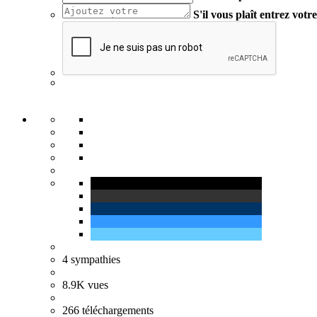
S'il vous plaît entrez vot
4
sympathies
8.9K
vues
266
téléchargements