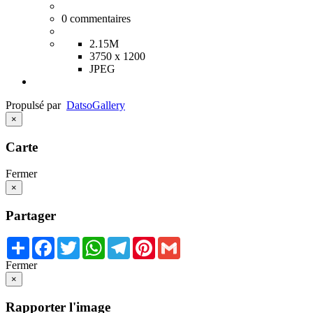
0
commentaires
2.15M
3750 x 1200
JPEG
Propulsé par
Datso
Gallery
×
Carte
Fermer
×
Partager
Share
Facebook
Twitter
WhatsApp
Telegram
Pinterest
Gmail
Fermer
×
Rapporter l'image