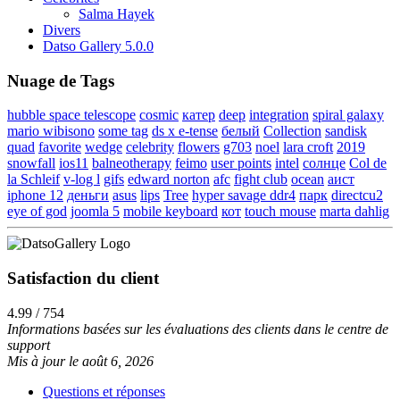
Salma Hayek
Divers
Datso Gallery 5.0.0
Nuage de Tags
hubble space telescope
cosmic
катер
deep
integration
spiral galaxy
mario wibisono
some tag
ds x e-tense
белый
Collection
sandisk
quad
favorite
wedge
celebrity
flowers
g703
noel
lara croft
2019
snowfall
ios11
balneotherapy
feimo
user points
intel
солнце
Col de
la Schleif
v-log l
gifs
edward norton
afc
fight club
ocean
аист
iphone 12
деньги
asus
lips
Tree
hyper savage ddr4
парк
directcu2
eye of god
joomla 5
mobile keyboard
кот
touch mouse
marta dahlig
Satisfaction du client
4.99 / 754
Informations basées sur les évaluations des clients dans le centre de
support
Mis à jour le août 6, 2026
Questions et réponses