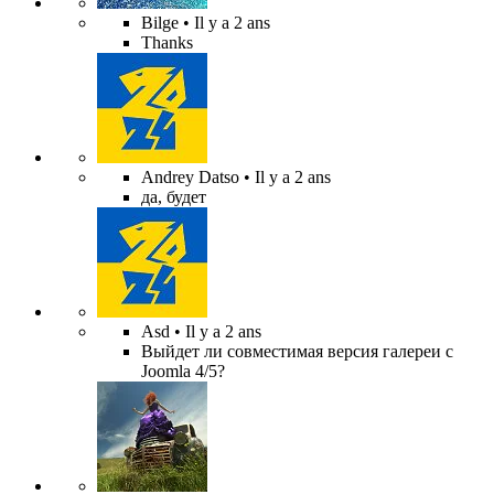
Bilge
• Il y a 2 ans
Thanks
Andrey Datso
• Il y a 2 ans
да, будет
Asd
• Il y a 2 ans
Выйдет ли совместимая версия галереи с
Joomla 4/5?