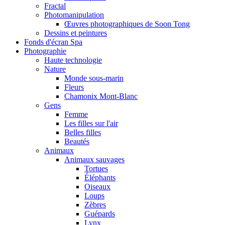
Fractal
Photomanipulation
Œuvres photographiques de Soon Tong
Dessins et peintures
Fonds d'écran Spa
Photographie
Haute technologie
Nature
Monde sous-marin
Fleurs
Chamonix Mont-Blanc
Gens
Femme
Les filles sur l'air
Belles filles
Beautés
Animaux
Animaux sauvages
Tortues
Éléphants
Oiseaux
Loups
Zèbres
Guépards
Lynx