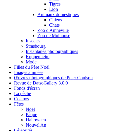
Tigres
Lion
Animaux domestiques
Chiens
Chats
Zoo d'Amneville
Zoo de Mulhouse
Insectes
Strasbourg
Instantanés photographiques
Roppenheim
Mode
Filles du Père Noël
Images animées
Œuvres photographiques de Peter Coulson
Revue de DatsoGallery 3.0.0
Fonds d'écran
La pêche
Cosmos
Fêtes
Noël
Pâque
Halloween
Nouvel An
Célébrités