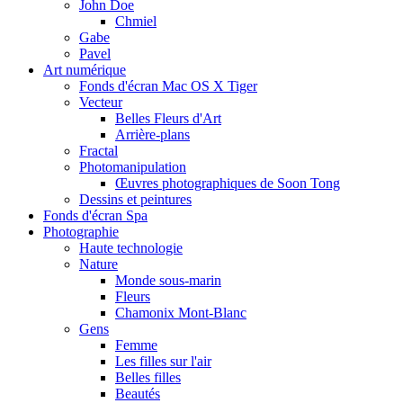
John Doe
Chmiel
Gabe
Pavel
Art numérique
Fonds d'écran Mac OS X Tiger
Vecteur
Belles Fleurs d'Art
Arrière-plans
Fractal
Photomanipulation
Œuvres photographiques de Soon Tong
Dessins et peintures
Fonds d'écran Spa
Photographie
Haute technologie
Nature
Monde sous-marin
Fleurs
Chamonix Mont-Blanc
Gens
Femme
Les filles sur l'air
Belles filles
Beautés