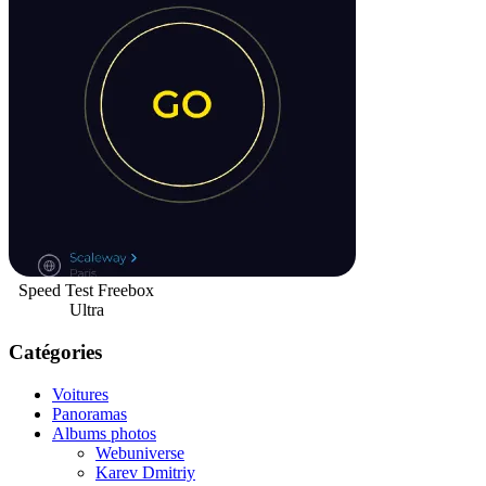
Speed Test Freebox
Ultra
Catégories
Voitures
Panoramas
Albums photos
Webuniverse
Karev Dmitriy