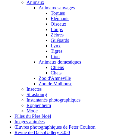
Animaux
Animaux sauvages
Tortues
Éléphants
Oiseaux
Loups
Zèbres
Guépards
Lynx
Tigres
Lion
Animaux domestiques
Chiens
Chats
Zoo d'Amneville
Zoo de Mulhouse
Insectes
Strasbourg
Instantanés photographiques
Roppenheim
Mode
Filles du Père Noël
Images animées
Œuvres photographiques de Peter Coulson
Revue de DatsoGallery 3.0.0