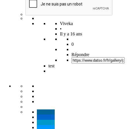
Viveka
•
Il y a 16 ans
0
Répondre
test