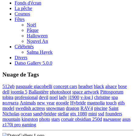
Fonds d'écran
La pêche
Cosmos
Fêtes
Noël
Pâque
Halloween
Nouvel An
Célébrités
Salma Hayek
Divers
Datso Gallery 5.0.0
Nuage de Tags
512gb
pasquale giacobelli
concept cars
headset
black
alsace
bose
dell
joomla 5
Ballastière
photoshoot
space artwork
Pittosporum
tobira
professional
devil
noel
lady
j1900
v-log l
christine
spa
волчата
Animals
new year
google
Hybride
magnolia
touch
gifs
model
swedish actress
snowman
dragon
RAV4
piscine
Saint
Nicholas
ocean
sandybridge
stellar
gtx 1080
mini
ssd
founders
mountain
kingston
photo
stars
corsair obsidian 250d
вычание
asus
z170i pro gaming