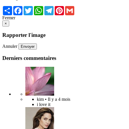
Share
Facebook
Twitter
WhatsApp
Telegram
Pinterest
Gmail
Fermer
×
Rapporter l'image
Annuler
Envoyer
Derniers commentaires
kim
• Il y a 4 mois
i love it