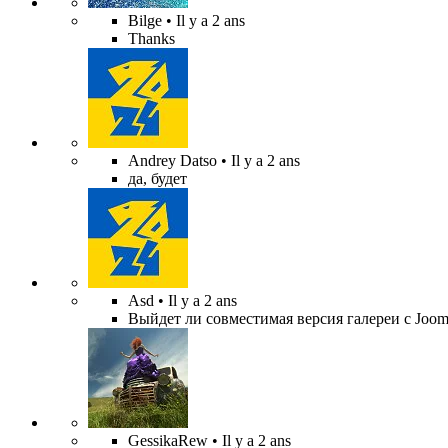
Bilge
• Il y a 2 ans
Thanks
Andrey Datso
• Il y a 2 ans
да, будет
Asd
• Il y a 2 ans
Выйдет ли совместимая версия галереи с Jooml
GessikaRew
• Il y a 2 ans