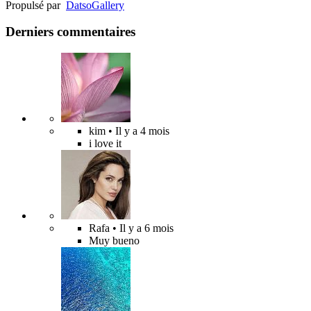
Propulsé par
Datso
Gallery
Derniers commentaires
kim
• Il y a 4 mois
i love it
Rafa
• Il y a 6 mois
Muy bueno