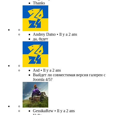
Thanks
Andrey Datso
• Il y a 2 ans
да, будет
Asd
• Il y a 2 ans
Выйдет ли совместимая версия галереи с
Joomla 4/5?
GessikaRew
• Il y a 2 ans