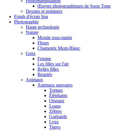
Photomanipulation
Œuvres photographiques de Soon Tong
Dessins et peintures
Fonds d'écran Spa
Photographie
Haute technologie
Nature
Monde sous-marin
Fleurs
Chamonix Mont-Blanc
Gens
Femme
Les filles sur l'air
Belles filles
Beautés
Animaux
Animaux sauvages
Tortues
Éléphants
Oiseaux
Loups
Zèbres
Guépards
Lynx
Tigres