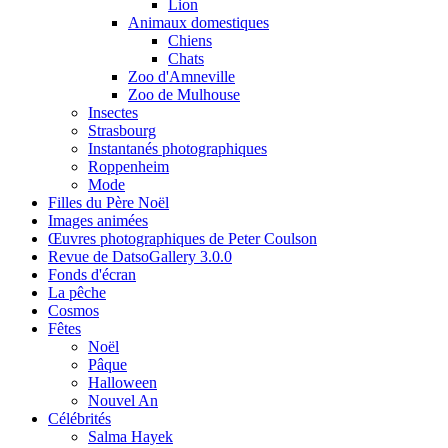
Lion
Animaux domestiques
Chiens
Chats
Zoo d'Amneville
Zoo de Mulhouse
Insectes
Strasbourg
Instantanés photographiques
Roppenheim
Mode
Filles du Père Noël
Images animées
Œuvres photographiques de Peter Coulson
Revue de DatsoGallery 3.0.0
Fonds d'écran
La pêche
Cosmos
Fêtes
Noël
Pâque
Halloween
Nouvel An
Célébrités
Salma Hayek