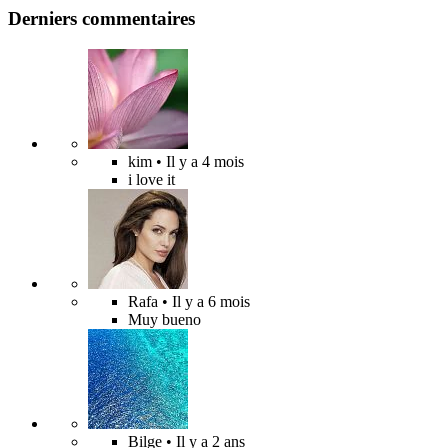
Derniers commentaires
kim
• Il y a 4 mois
i love it
Rafa
• Il y a 6 mois
Muy bueno
Bilge
• Il y a 2 ans