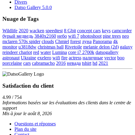
Divers
Datso Gallery 5.0.0
Nuage de Tags
Wildlife
2020
wacken
speedtest
8 Gbit
concept cars
keys
camcorder
бурый медведь
3840x2160
небо
wifi 7
photoshoot
pine trees
neo
mclaren 570s spider
clouds
Chmiel
forest
луна
Panorama
4k
monitor
u3818dw
christmas ball
Rivetoile
melanie delon (2d)
galaxy
reindeer chariot
red
water
Lumina
core i7 2700k
datsogallery
astronaut
Ukraine
exelero
wifi
fire
actress
наличные
vector
boo
porcelaine
cars
cabramacho
2016
невада
tshirt
hd
2021
Satisfaction du client
4.99 / 754
Informations basées sur les évaluations des clients dans le centre de
support
Mis à jour le août 8, 2026
Questions et réponses
Plan du site
Contact