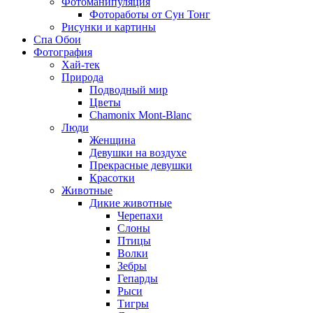
Фотоманипуляция
Фотоработы от Сун Тонг
Рисунки и картины
Спа Обои
Фотография
Хай-тек
Природа
Подводный мир
Цветы
Chamonix Mont-Blanc
Люди
Женщина
Девушки на воздухе
Прекрасные девушки
Красотки
Животные
Дикие животные
Черепахи
Слоны
Птицы
Волки
Зебры
Гепарды
Рыси
Тигры