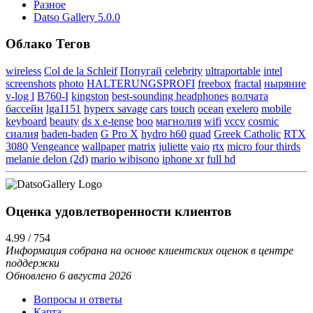
Разное
Datso Gallery 5.0.0
Облако Тегов
wireless
Col de la Schleif
Попугай
celebrity
ultraportable
intel
screenshots
photo
HALTERUNGSPROFI
freebox
fractal
ныряние
v-log l
B760-I
kingston
best-sounding headphones
волчата
бассейн
lga1151
hyperx savage
cars
touch
ocean
exelero
mobile
keyboard
beauty
ds x e-tense
boo
магнолия
wifi
vccv
cosmic
сиалия
baden-baden
G Pro X
hydro h60
quad
Greek Catholic
RTX
3080
Vengeance
wallpaper
matrix
juliette
vaio
rtx
micro four thirds
melanie delon (2d)
mario wibisono
iphone xr
full hd
Оценка удовлетворенности клиентов
4.99 / 754
Информация собрана на основе клиентских оценок в центре
поддержки
Обновлено 6 августа 2026
Вопросы и ответы
Карта