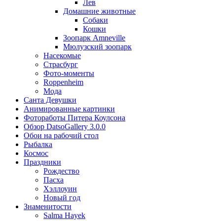
Лев
Домашние животные
Собаки
Кошки
Зоопарк Amneville
Мюлузский зоопарк
Насекомые
Страсбург
Фото-моменты
Roppenheim
Мода
Санта Девушки
Aнимированные картинки
Фотоработы Питера Коулсона
Обзор DatsoGallery 3.0.0
Обои на рабочий стол
Рыбалка
Космос
Праздники
Рождество
Пасха
Хэллоуин
Новый год
Знаменитости
Salma Hayek