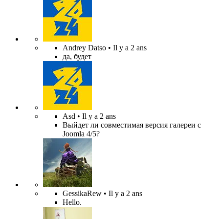
Andrey Datso
• Il y a 2 ans
да, будет
Asd
• Il y a 2 ans
Выйдет ли совместимая версия галереи с
Joomla 4/5?
GessikaRew
• Il y a 2 ans
Hello.