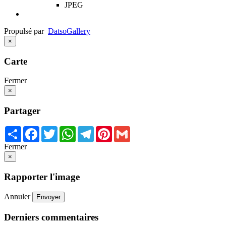
JPEG
Propulsé par
Datso
Gallery
×
Carte
Fermer
×
Partager
Share
Facebook
Twitter
WhatsApp
Telegram
Pinterest
Gmail
Fermer
×
Rapporter l'image
Annuler
Envoyer
Derniers commentaires