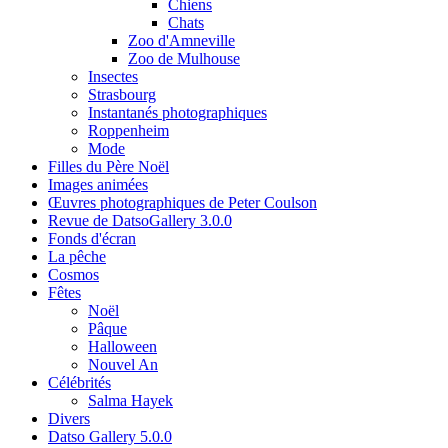
Chiens
Chats
Zoo d'Amneville
Zoo de Mulhouse
Insectes
Strasbourg
Instantanés photographiques
Roppenheim
Mode
Filles du Père Noël
Images animées
Œuvres photographiques de Peter Coulson
Revue de DatsoGallery 3.0.0
Fonds d'écran
La pêche
Cosmos
Fêtes
Noël
Pâque
Halloween
Nouvel An
Célébrités
Salma Hayek
Divers
Datso Gallery 5.0.0