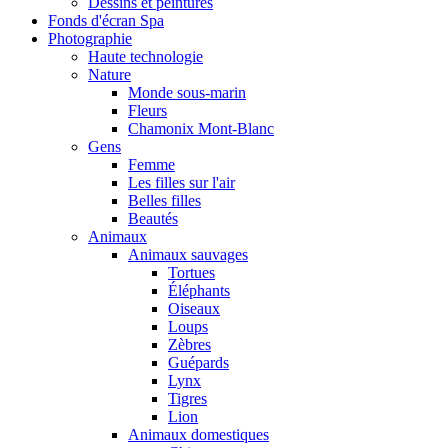
Dessins et peintures
Fonds d'écran Spa
Photographie
Haute technologie
Nature
Monde sous-marin
Fleurs
Chamonix Mont-Blanc
Gens
Femme
Les filles sur l'air
Belles filles
Beautés
Animaux
Animaux sauvages
Tortues
Éléphants
Oiseaux
Loups
Zèbres
Guépards
Lynx
Tigres
Lion
Animaux domestiques