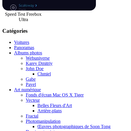
Speed Test Freebox
Ultra
Catégories
Voitures
Panoramas
Albums photos
Webuniverse
Karev Dmitriy
John Doe
Chmiel
Gabe
Pavel
Art numérique
Fonds d'écran Mac OS X Tiger
Vecteur
Belles Fleurs d'Art
Arrière-plans
Fractal
Photomanipulation
Œuvres photographiques de Soon Tong