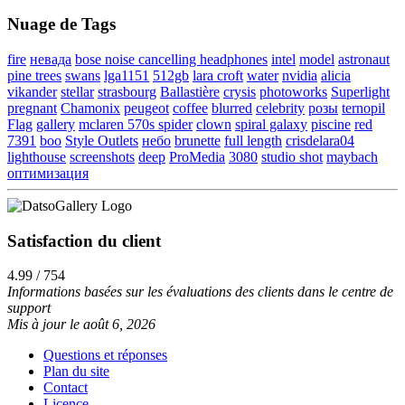
Nuage de Tags
fire
невада
bose noise cancelling headphones
intel
model
astronaut
pine trees
swans
lga1151
512gb
lara croft
water
nvidia
alicia
vikander
stellar
strasbourg
Ballastière
crysis
photoworks
Superlight
pregnant
Chamonix
peugeot
coffee
blurred
celebrity
розы
ternopil
Flag
gallery
mclaren 570s spider
clown
spiral galaxy
piscine
red
7391
boo
Style Outlets
небо
brunette
full length
crisdelara04
lighthouse
screenshots
deep
ProMedia
3080
studio shot
maybach
оптимизация
Satisfaction du client
4.99 / 754
Informations basées sur les évaluations des clients dans le centre de
support
Mis à jour le août 6, 2026
Questions et réponses
Plan du site
Contact
Licence