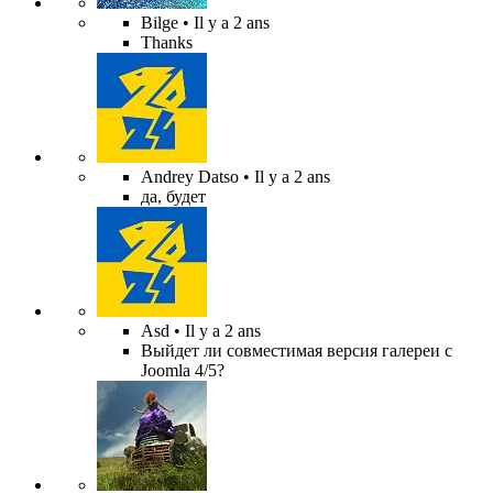
Bilge
• Il y a 2 ans
Thanks
Andrey Datso
• Il y a 2 ans
да, будет
Asd
• Il y a 2 ans
Выйдет ли совместимая версия галереи с
Joomla 4/5?