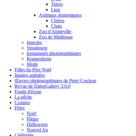
Tigres
Lion
Animaux domestiques
Chiens
Chats
Zoo d'Amneville
Zoo de Mulhouse
Insectes
Strasbourg
Instantanés photographiques
Roppenheim
Mode
Filles du Père Noël
Images animées
Œuvres photographiques de Peter Coulson
Revue de DatsoGallery 3.0.0
Fonds d'écran
La pêche
Cosmos
Fêtes
Noël
Pâque
Halloween
Nouvel An
Célébrités