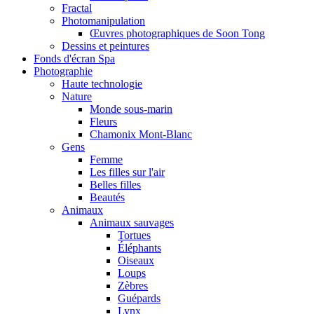
Fractal
Photomanipulation
Œuvres photographiques de Soon Tong
Dessins et peintures
Fonds d'écran Spa
Photographie
Haute technologie
Nature
Monde sous-marin
Fleurs
Chamonix Mont-Blanc
Gens
Femme
Les filles sur l'air
Belles filles
Beautés
Animaux
Animaux sauvages
Tortues
Éléphants
Oiseaux
Loups
Zèbres
Guépards
Lynx