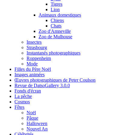
Tigres
Lion
Animaux domestiques
Chiens
Chats
Zoo d'Amneville
Zoo de Mulhouse
Insectes
Strasbourg
Instantanés photographiques
Roppenheim
Mode
Filles du Père Noël
Images animées
Œuvres photographiques de Peter Coulson
Revue de DatsoGallery 3.0.0
Fonds d'écran
La pêche
Cosmos
Fêtes
Noël
Pâque
Halloween
Nouvel An
Célébrités