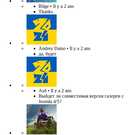
Bilge
• Il y a 2 ans
Thanks
Andrey Datso
• Il y a 2 ans
да, будет
Asd
• Il y a 2 ans
Выйдет ли совместимая версия галереи с
Joomla 4/5?