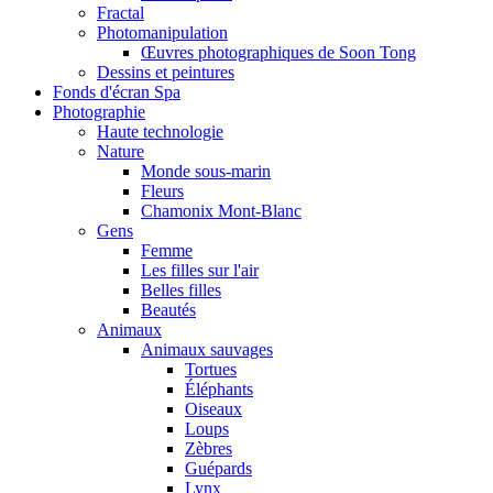
Fractal
Photomanipulation
Œuvres photographiques de Soon Tong
Dessins et peintures
Fonds d'écran Spa
Photographie
Haute technologie
Nature
Monde sous-marin
Fleurs
Chamonix Mont-Blanc
Gens
Femme
Les filles sur l'air
Belles filles
Beautés
Animaux
Animaux sauvages
Tortues
Éléphants
Oiseaux
Loups
Zèbres
Guépards
Lynx