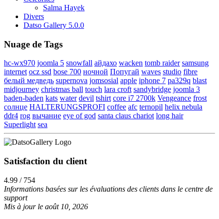
Salma Hayek
Divers
Datso Gallery 5.0.0
Nuage de Tags
hc-wx970
joomla 5
snowfall
айдахо
wacken
tomb raider
samsung
internet
ocz ssd
bose 700
ночной
Попугай
waves
studio
fibre
белый медведь
supernova
jomsosial
apple
iphone 7
pa329q
blast
midjourney
christmas ball
touch
lara croft
sandybridge
joomla 3
baden-baden
kats
water
devil
tshirt
core i7 2700k
Vengeance
frost
солнце
HALTERUNGSPROFI
coffee
afc
ternopil
helix nebula
ddr4
rog
вычание
eye of god
santa claus chariot
long hair
Superlight
sea
Satisfaction du client
4.99 / 754
Informations basées sur les évaluations des clients dans le centre de
support
Mis à jour le août 10, 2026