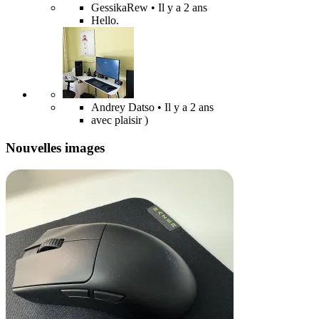
GessikaRew
• Il y a 2 ans
Hello.
Andrey Datso
• Il y a 2 ans
avec plaisir )
Nouvelles images