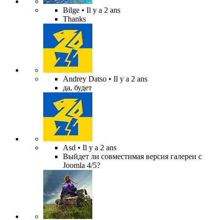
Bilge
• Il y a 2 ans
Thanks
Andrey Datso
• Il y a 2 ans
да, будет
Asd
• Il y a 2 ans
Выйдет ли совместимая версия галереи с
Joomla 4/5?