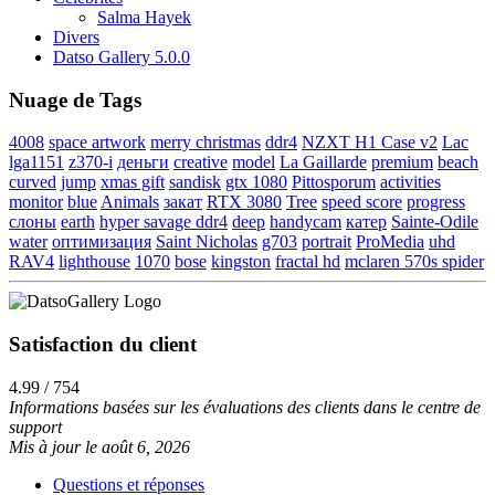
Salma Hayek
Divers
Datso Gallery 5.0.0
Nuage de Tags
4008
space artwork
merry christmas
ddr4
NZXT H1 Case v2
Lac
lga1151
z370-i
деньги
creative
model
La Gaillarde
premium
beach
curved
jump
xmas gift
sandisk
gtx 1080
Pittosporum
activities
monitor
blue
Animals
закат
RTX 3080
Tree
speed score
progress
слоны
earth
hyper savage ddr4
deep
handycam
катер
Sainte-Odile
water
оптимизация
Saint Nicholas
g703
portrait
ProMedia
uhd
RAV4
lighthouse
1070
bose
kingston
fractal hd
mclaren 570s spider
Satisfaction du client
4.99 / 754
Informations basées sur les évaluations des clients dans le centre de
support
Mis à jour le août 6, 2026
Questions et réponses