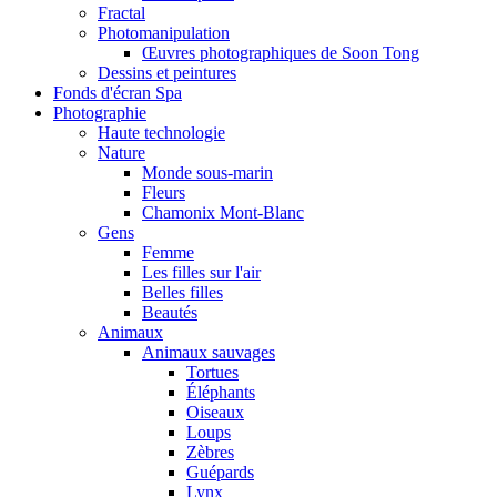
Fractal
Photomanipulation
Œuvres photographiques de Soon Tong
Dessins et peintures
Fonds d'écran Spa
Photographie
Haute technologie
Nature
Monde sous-marin
Fleurs
Chamonix Mont-Blanc
Gens
Femme
Les filles sur l'air
Belles filles
Beautés
Animaux
Animaux sauvages
Tortues
Éléphants
Oiseaux
Loups
Zèbres
Guépards
Lynx