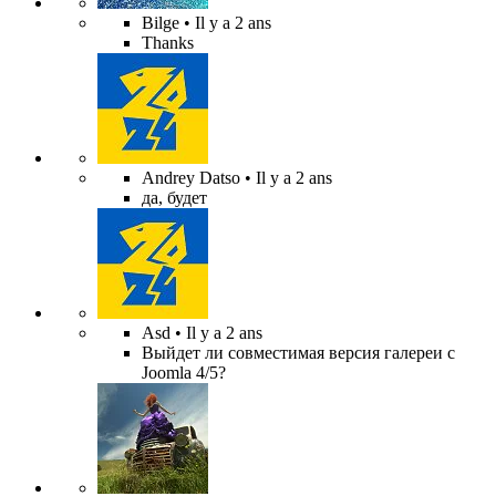
Bilge
• Il y a 2 ans
Thanks
Andrey Datso
• Il y a 2 ans
да, будет
Asd
• Il y a 2 ans
Выйдет ли совместимая версия галереи с
Joomla 4/5?