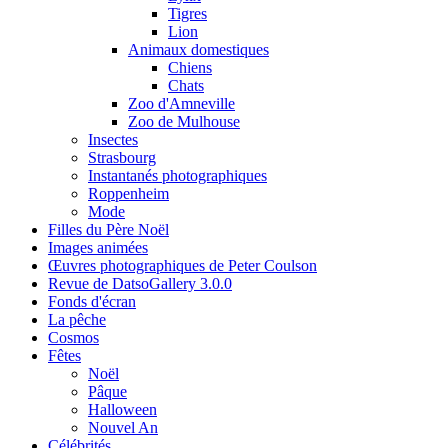
Tigres
Lion
Animaux domestiques
Chiens
Chats
Zoo d'Amneville
Zoo de Mulhouse
Insectes
Strasbourg
Instantanés photographiques
Roppenheim
Mode
Filles du Père Noël
Images animées
Œuvres photographiques de Peter Coulson
Revue de DatsoGallery 3.0.0
Fonds d'écran
La pêche
Cosmos
Fêtes
Noël
Pâque
Halloween
Nouvel An
Célébrités