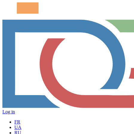
Log in
FR
UA
RU