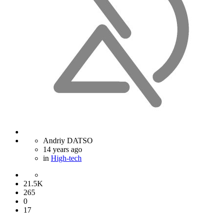
Andriy DATSO
14 years ago
in
High-tech
21.5K
265
0
17