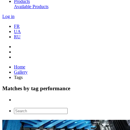
Products
Available Products
Log in
FR
UA
RU
Home
Gallery
Tags
Matches by tag performance