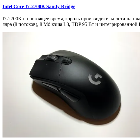
Intel Core I7-2700K Sandy Bridge
I7-2700K в настоящее время, король производительности на пла
ядра (8 потоков), 8 Мб кэша L3, TDP 95 Вт и интегрированной 