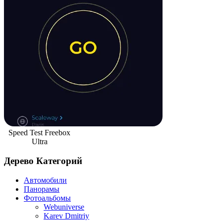
Speed Test Freebox
Ultra
Дерево Категорий
Автомобили
Панорамы
Фотоальбомы
Webuniverse
Karev Dmitriy