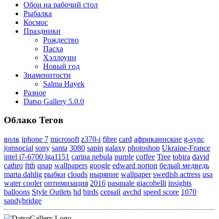
Обои на рабочий стол
Рыбалка
Космос
Праздники
Рождество
Пасха
Хэллоуин
Новый год
Знаменитости
Salma Hayek
Разное
Datso Gallery 5.0.0
Облако Тегов
волк
iphone 7
microsoft
z370-i
fibre
card
африканнские
g-sync
jomsocial
sony
santa
3080
sapin
galaxy
photoshop
Ukraine-France
intel i7-6700 lga1151
carina nebula
purple
coffee
Tree
tobira
david
cathro
ftth
qnap
wallpapers
google
edward norton
белый медведь
marta dahlig
рыбки
clouds
ныряние
wallpaper
swedish actress
usa
water cooler
оптимизация
2016
pasquale giacobelli
insights
balloons
Style Outlets
hd
birds
серый
avchd
speed score
1070
sandybridge