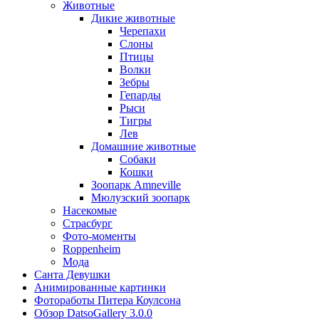
Животные
Дикие животные
Черепахи
Слоны
Птицы
Волки
Зебры
Гепарды
Рыси
Тигры
Лев
Домашние животные
Собаки
Кошки
Зоопарк Amneville
Мюлузский зоопарк
Насекомые
Страсбург
Фото-моменты
Roppenheim
Мода
Санта Девушки
Aнимированные картинки
Фотоработы Питера Коулсона
Обзор DatsoGallery 3.0.0