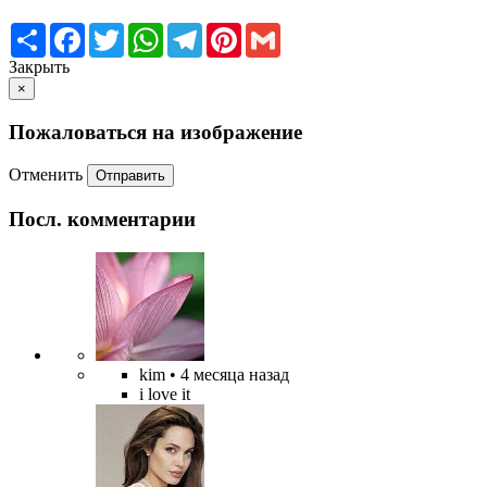
Share
Facebook
Twitter
WhatsApp
Telegram
Pinterest
Gmail
Закрыть
×
Пожаловаться на изображение
Отменить
Отправить
Посл. комментарии
kim
• 4 месяца назад
i love it