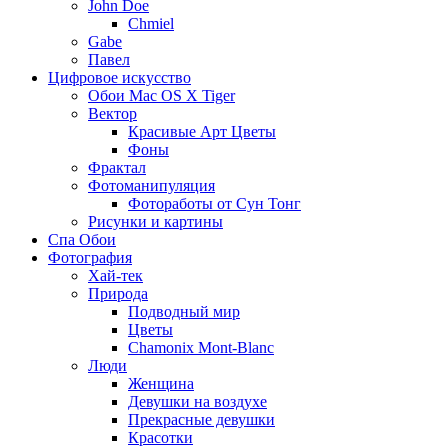
John Doe
Chmiel
Gabe
Павел
Цифровое искусство
Обои Mac OS X Tiger
Вектор
Красивые Арт Цветы
Фоны
Фрактал
Фотоманипуляция
Фотоработы от Сун Тонг
Рисунки и картины
Спа Обои
Фотография
Хай-тек
Природа
Подводный мир
Цветы
Chamonix Mont-Blanc
Люди
Женщина
Девушки на воздухе
Прекрасные девушки
Красотки