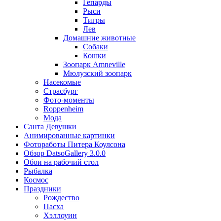
Гепарды
Рыси
Тигры
Лев
Домашние животные
Собаки
Кошки
Зоопарк Amneville
Мюлузский зоопарк
Насекомые
Страсбург
Фото-моменты
Roppenheim
Мода
Санта Девушки
Aнимированные картинки
Фотоработы Питера Коулсона
Обзор DatsoGallery 3.0.0
Обои на рабочий стол
Рыбалка
Космос
Праздники
Рождество
Пасха
Хэллоуин