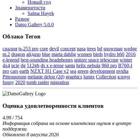
Новый год
Знаменитости
Salma Hayek
Разное
Datso Gallery 5.0.0
Облако Тегов
сиалия
ts-253 pro
core
devil
concept
nasa
trees
hd
snowman
wedge
m.2
dragon
айдахо
blue
marta dahlig
women
birds
hydro h60
2016
e-legend
best-sounding headphones
spitzer space telescope
winter
4x4
pcie
dg
512gb
ds x e-tense
santa
helix nebula
960 pro
B760-I
pro
cars
earth
NZXT H1 Case v2
sea
green
development
nvidia
Pittosporum
melanie delon (2d)
graphics
lumix
Collection
клоун
funny
2020
tomb raider
migration
Оценка удовлетворенности клиентов
4.99 / 754
Информация собрана на основе клиентских оценок в центре
поддержки
Обновлено 8 августа 2026