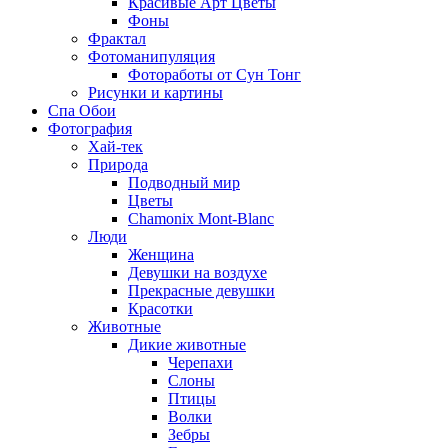
Красивые Арт Цветы
Фоны
Фрактал
Фотоманипуляция
Фотоработы от Сун Тонг
Рисунки и картины
Спа Обои
Фотография
Хай-тек
Природа
Подводный мир
Цветы
Chamonix Mont-Blanc
Люди
Женщина
Девушки на воздухе
Прекрасные девушки
Красотки
Животные
Дикие животные
Черепахи
Слоны
Птицы
Волки
Зебры