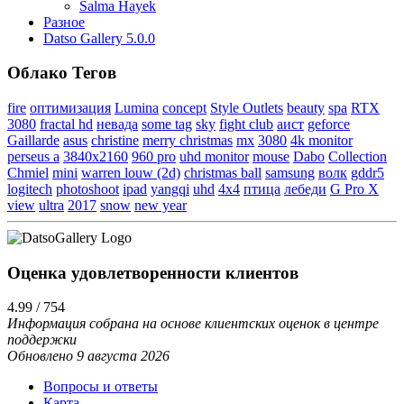
Salma Hayek
Разное
Datso Gallery 5.0.0
Облако Тегов
fire
оптимизация
Lumina
concept
Style Outlets
beauty
spa
RTX
3080
fractal hd
невада
some tag
sky
fight club
аист
geforce
Gaillarde
asus
christine
merry christmas
mx
3080
4k monitor
perseus a
3840x2160
960 pro
uhd monitor
mouse
Dabo
Collection
Chmiel
mini
warren louw (2d)
christmas ball
samsung
волк
gddr5
logitech
photoshoot
ipad
yangqi
uhd
4x4
птица
лебеди
G Pro X
view
ultra
2017
snow
new year
Оценка удовлетворенности клиентов
4.99 / 754
Информация собрана на основе клиентских оценок в центре
поддержки
Обновлено 9 августа 2026
Вопросы и ответы
Карта