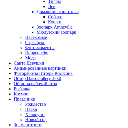
Тигры
Лев
Домашние животные
Собаки
Кошки
Зоопарк Amneville
Мюлузский зоопарк
Насекомые
Страсбург
Фото-моменты
Roppenheim
Мода
Санта Девушки
Aнимированные картинки
Фотоработы Питера Коулсона
Обзор DatsoGallery 3.0.0
Обои на рабочий стол
Рыбалка
Космос
Праздники
Рождество
Пасха
Хэллоуин
Новый год
Знаменитости