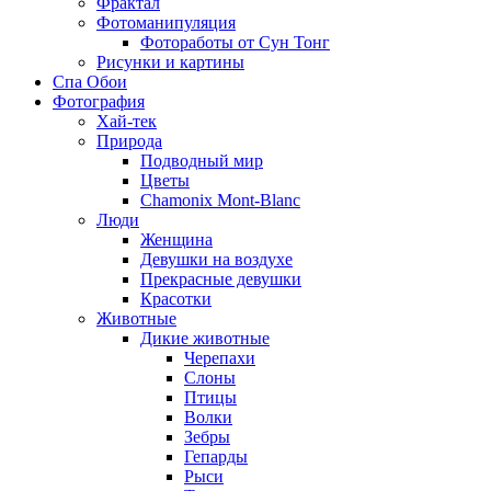
Фрактал
Фотоманипуляция
Фотоработы от Сун Тонг
Рисунки и картины
Спа Обои
Фотография
Хай-тек
Природа
Подводный мир
Цветы
Chamonix Mont-Blanc
Люди
Женщина
Девушки на воздухе
Прекрасные девушки
Красотки
Животные
Дикие животные
Черепахи
Слоны
Птицы
Волки
Зебры
Гепарды
Рыси