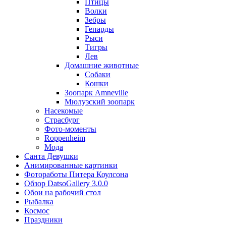
Птицы
Волки
Зебры
Гепарды
Рыси
Тигры
Лев
Домашние животные
Собаки
Кошки
Зоопарк Amneville
Мюлузский зоопарк
Насекомые
Страсбург
Фото-моменты
Roppenheim
Мода
Санта Девушки
Aнимированные картинки
Фотоработы Питера Коулсона
Обзор DatsoGallery 3.0.0
Обои на рабочий стол
Рыбалка
Космос
Праздники