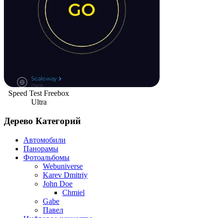
Speed Test Freebox
Ultra
Дерево Категорий
Автомобили
Панорамы
Фотоальбомы
Webuniverse
Karev Dmitriy
John Doe
Chmiel
Gabe
Павел