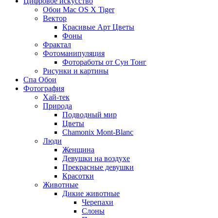
Цифровое искусство
Обои Mac OS X Tiger
Вектор
Красивые Арт Цветы
Фоны
Фрактал
Фотоманипуляция
Фотоработы от Сун Тонг
Рисунки и картины
Спа Обои
Фотография
Хай-тек
Природа
Подводный мир
Цветы
Chamonix Mont-Blanc
Люди
Женщина
Девушки на воздухе
Прекрасные девушки
Красотки
Животные
Дикие животные
Черепахи
Слоны