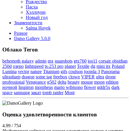
Рождество
Пасха
Хэллоуин
Новый год
Знаменитости
Salma Hayek
Разное
Datso Gallery 5.0.0
Облако Тегов
behemoth galaxy
admin
mx
snapshots
gtx760
ios11
corsair obsidian
250d
озеро
lightspeed
ts-253 pro
planet
Textile
dg
mini itx
Poland
Lumina
vector
nature
Titanium
gifs
coulson
joomla 3
Panorama
ultrasharp
dragon
some tag
freebox
clown
VIPER
ultra
drone
professional
Vengeance
g502
delta
beauty
mouse
moon
edition
ночной
Inspiron
morpheus
mario wibisono
flower
gddr5x
dark
space
samsung
закат
tomb raider
Mont
Оценка удовлетворенности клиентов
4.99 / 754
Информация собрана на основе клиентских оценок в центре