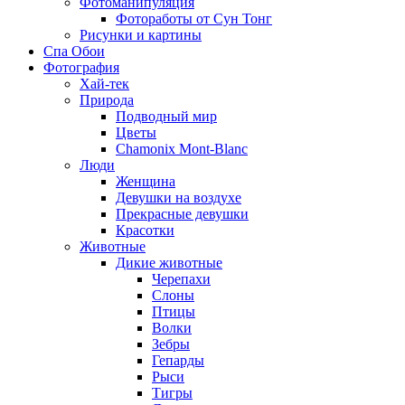
Фотоманипуляция
Фотоработы от Сун Тонг
Рисунки и картины
Спа Обои
Фотография
Хай-тек
Природа
Подводный мир
Цветы
Chamonix Mont-Blanc
Люди
Женщина
Девушки на воздухе
Прекрасные девушки
Красотки
Животные
Дикие животные
Черепахи
Слоны
Птицы
Волки
Зебры
Гепарды
Рыси
Тигры