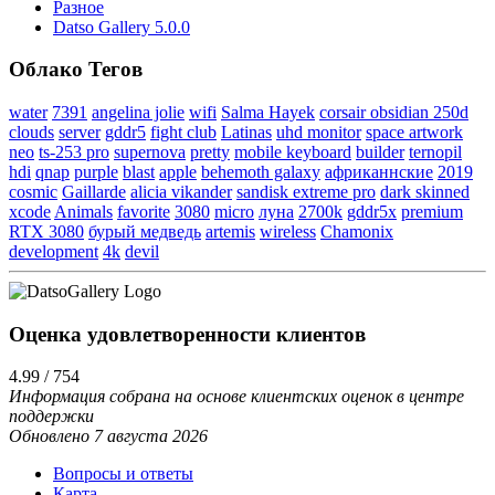
Разное
Datso Gallery 5.0.0
Облако Тегов
water
7391
angelina jolie
wifi
Salma Hayek
corsair obsidian 250d
clouds
server
gddr5
fight club
Latinas
uhd monitor
space artwork
neo
ts-253 pro
supernova
pretty
mobile keyboard
builder
ternopil
hdi
qnap
purple
blast
apple
behemoth galaxy
африканнские
2019
cosmic
Gaillarde
alicia vikander
sandisk extreme pro
dark skinned
xcode
Animals
favorite
3080
micro
луна
2700k
gddr5x
premium
RTX 3080
бурый медведь
artemis
wireless
Chamonix
development
4k
devil
Оценка удовлетворенности клиентов
4.99 / 754
Информация собрана на основе клиентских оценок в центре
поддержки
Обновлено 7 августа 2026
Вопросы и ответы
Карта