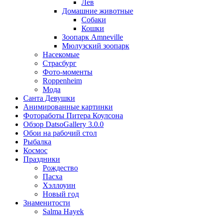
Лев
Домашние животные
Собаки
Кошки
Зоопарк Amneville
Мюлузский зоопарк
Насекомые
Страсбург
Фото-моменты
Roppenheim
Мода
Санта Девушки
Aнимированные картинки
Фотоработы Питера Коулсона
Обзор DatsoGallery 3.0.0
Обои на рабочий стол
Рыбалка
Космос
Праздники
Рождество
Пасха
Хэллоуин
Новый год
Знаменитости
Salma Hayek