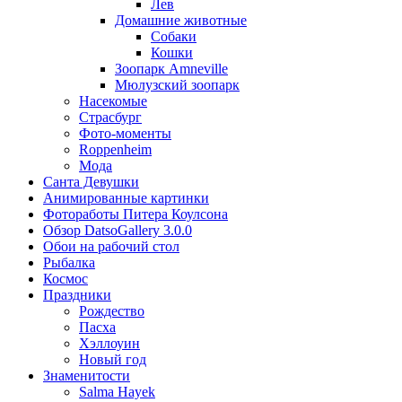
Лев
Домашние животные
Собаки
Кошки
Зоопарк Amneville
Мюлузский зоопарк
Насекомые
Страсбург
Фото-моменты
Roppenheim
Мода
Санта Девушки
Aнимированные картинки
Фотоработы Питера Коулсона
Обзор DatsoGallery 3.0.0
Обои на рабочий стол
Рыбалка
Космос
Праздники
Рождество
Пасха
Хэллоуин
Новый год
Знаменитости
Salma Hayek