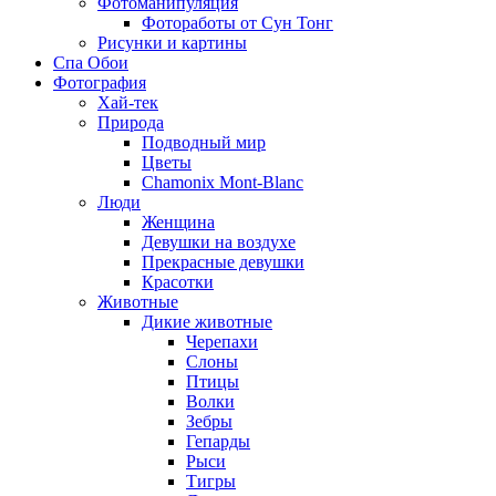
Фотоманипуляция
Фотоработы от Сун Тонг
Рисунки и картины
Спа Обои
Фотография
Хай-тек
Природа
Подводный мир
Цветы
Chamonix Mont-Blanc
Люди
Женщина
Девушки на воздухе
Прекрасные девушки
Красотки
Животные
Дикие животные
Черепахи
Слоны
Птицы
Волки
Зебры
Гепарды
Рыси
Тигры