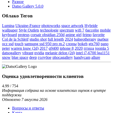
Разное
Datso Gallery 5.0.0
Облако Тегов
Lumina
Ukraine-France
photoworks
space artwork
Hybride
wallpaper
Style Outlets
technologie
spectrum
wifi 7
бассейн
mobile
keyboard
proteus
corsair obsidian 250d
anime girl
feimo
favorite
Col de la Schleif
studio shot
full length
2024
balneotherapy
рыбки
ocz ssd
touch
samsung ssd 950 pro m.2
слоны
bokeh
gtx760
pano
peter
warren louw (2d)
2017
q9400
iphone 8
2020
птица
joomla 5
datsogallery
vibrant
nvidia
melanie delon (2d)
intel i7-6700 lga1151
snow
blue space
deep
голубое
phocagallery
handycam
allure
Оценка удовлетворенности клиентов
4.99 / 754
Информация собрана на основе клиентских оценок в центре
поддержки
Обновлено 7 августа 2026
Вопросы и ответы
Карта