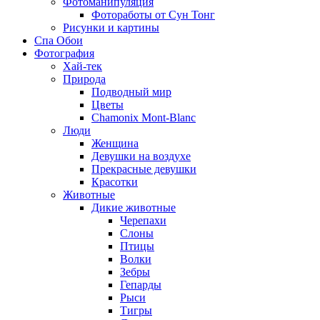
Фотоманипуляция
Фотоработы от Сун Тонг
Рисунки и картины
Спа Обои
Фотография
Хай-тек
Природа
Подводный мир
Цветы
Chamonix Mont-Blanc
Люди
Женщина
Девушки на воздухе
Прекрасные девушки
Красотки
Животные
Дикие животные
Черепахи
Слоны
Птицы
Волки
Зебры
Гепарды
Рыси
Тигры