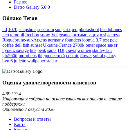
Разное
Datso Gallery 5.0.0
Облако Тегов
hd
1070
snapshots
spectrum
sun
strix
red
photoshoot
headphones
neo
ternopil
freebox
snow
Vengeance
оптимизация
msi
actress
Roquebrune-sur-Argens
germany
founders
joomla 3.7
test
pcie
coffee
dell
fish
sunset
Ukraine-France
2700k
outer space
закат
hyperx savage
lips
peak
santa
DJI
свеча
women
stanley lau
gtx560ti
morpheus
jbl
древесный
cosmic
flower
spiral galaxy
bvm6
juliette
wallpaper
stellar
Оценка удовлетворенности клиентов
4.99 / 754
Информация собрана на основе клиентских оценок в центре
поддержки
Обновлено 7 августа 2026
Вопросы и ответы
Карта
Контакт