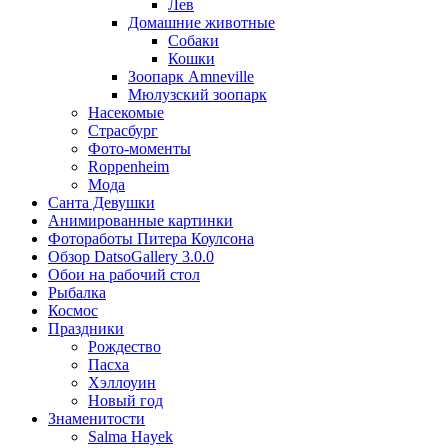
Лев
Домашние животные
Собаки
Кошки
Зоопарк Amneville
Мюлузский зоопарк
Насекомые
Страсбург
Фото-моменты
Roppenheim
Мода
Санта Девушки
Aнимированные картинки
Фотоработы Питера Коулсона
Обзор DatsoGallery 3.0.0
Обои на рабочий стол
Рыбалка
Космос
Праздники
Рождество
Пасха
Хэллоуин
Новый год
Знаменитости
Salma Hayek