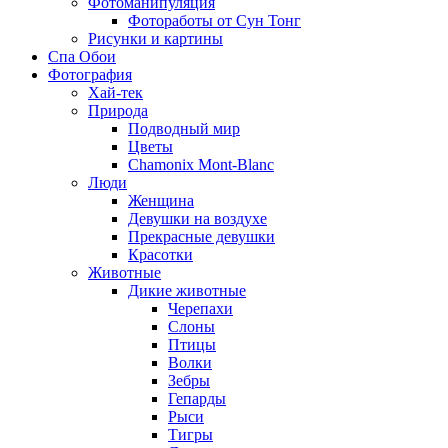
Фотоманипуляция
Фотоработы от Сун Тонг
Рисунки и картины
Спа Обои
Фотография
Хай-тек
Природа
Подводный мир
Цветы
Chamonix Mont-Blanc
Люди
Женщина
Девушки на воздухе
Прекрасные девушки
Красотки
Животные
Дикие животные
Черепахи
Слоны
Птицы
Волки
Зебры
Гепарды
Рыси
Тигры