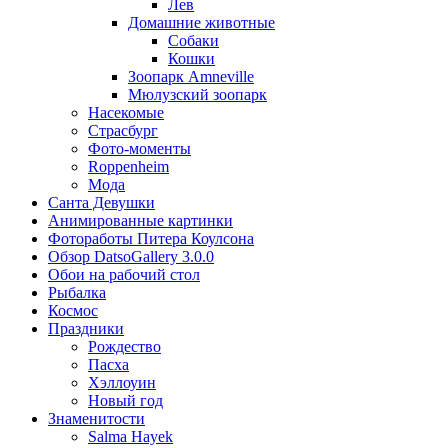
Лев
Домашние животные
Собаки
Кошки
Зоопарк Amneville
Мюлузский зоопарк
Насекомые
Страсбург
Фото-моменты
Roppenheim
Мода
Санта Девушки
Aнимированные картинки
Фотоработы Питера Коулсона
Обзор DatsoGallery 3.0.0
Обои на рабочий стол
Рыбалка
Космос
Праздники
Рождество
Пасха
Хэллоуин
Новый год
Знаменитости
Salma Hayek