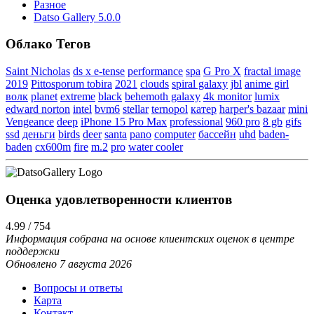
Разное
Datso Gallery 5.0.0
Облако Тегов
Saint Nicholas
ds x e-tense
performance
spa
G Pro X
fractal image
2019
Pittosporum tobira
2021
clouds
spiral galaxy
jbl
anime girl
волк
planet
extreme
black
behemoth galaxy
4k monitor
lumix
edward norton
intel
bvm6
stellar
ternopol
катер
harper's bazaar
mini
Vengeance
deep
iPhone 15 Pro Max
professional
960 pro
8 gb
gifs
ssd
деньги
birds
deer
santa
pano
computer
бассейн
uhd
baden-
baden
cx600m
fire
m.2
pro
water cooler
Оценка удовлетворенности клиентов
4.99 / 754
Информация собрана на основе клиентских оценок в центре
поддержки
Обновлено 7 августа 2026
Вопросы и ответы
Карта
Контакт