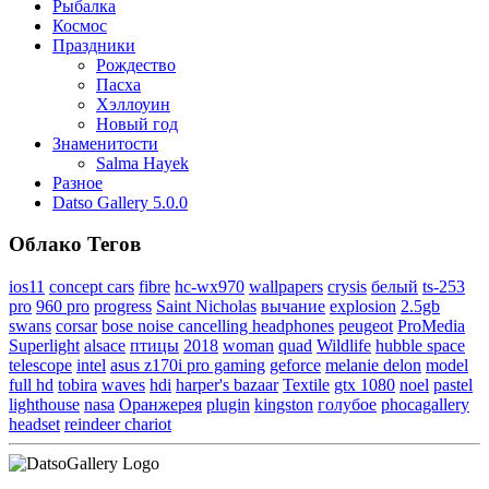
Рыбалка
Космос
Праздники
Рождество
Пасха
Хэллоуин
Новый год
Знаменитости
Salma Hayek
Разное
Datso Gallery 5.0.0
Облако Тегов
ios11
concept cars
fibre
hc-wx970
wallpapers
crysis
белый
ts-253
pro
960 pro
progress
Saint Nicholas
вычание
explosion
2.5gb
swans
corsar
bose noise cancelling headphones
peugeot
ProMedia
Superlight
alsace
птицы
2018
woman
quad
Wildlife
hubble space
telescope
intel
asus z170i pro gaming
geforce
melanie delon
model
full hd
tobira
waves
hdi
harper's bazaar
Textile
gtx 1080
noel
pastel
lighthouse
nasa
Оранжерея
plugin
kingston
голубое
phocagallery
headset
reindeer chariot