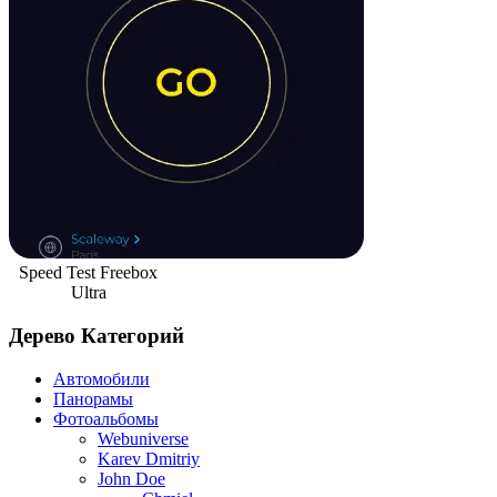
Speed Test Freebox
Ultra
Дерево Категорий
Автомобили
Панорамы
Фотоальбомы
Webuniverse
Karev Dmitriy
John Doe