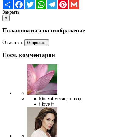
Share
Facebook
Twitter
WhatsApp
Telegram
Pinterest
Gmail
Закрыть
×
Пожаловаться на изображение
Отменить
Отправить
Посл. комментарии
kim
• 4 месяца назад
i love it