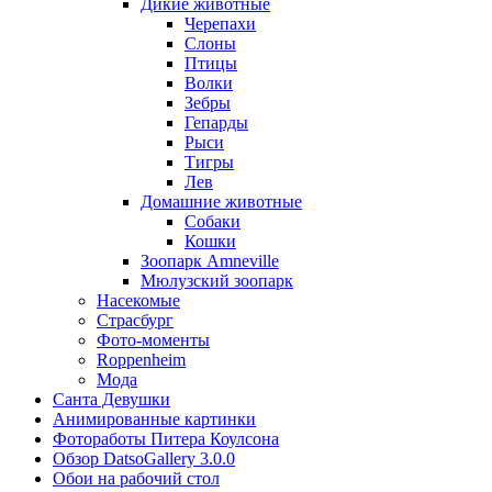
Дикие животные
Черепахи
Слоны
Птицы
Волки
Зебры
Гепарды
Рыси
Тигры
Лев
Домашние животные
Собаки
Кошки
Зоопарк Amneville
Мюлузский зоопарк
Насекомые
Страсбург
Фото-моменты
Roppenheim
Мода
Санта Девушки
Aнимированные картинки
Фотоработы Питера Коулсона
Обзор DatsoGallery 3.0.0
Обои на рабочий стол