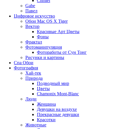
Chmiel
Gabe
Павел
Цифровое искусство
Обои Mac OS X Tiger
Вектор
Красивые Арт Цветы
Фоны
Фрактал
Фотоманипуляция
Фотоработы от Сун Тонг
Рисунки и картины
Спа Обои
Фотография
Хай-тек
Природа
Подводный мир
Цветы
Chamonix Mont-Blanc
Люди
Женщина
Девушки на воздухе
Прекрасные девушки
Красотки
Животные