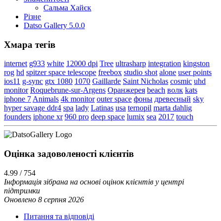
Сальма Хайєк
Різне
Datso Gallery 5.0.0
Хмара тегів
internet
g933
white
12000 dpi
Tree
ultrasharp
integration
kingston
rog
hd
spitzer space telescope
freebox
studio shot
alone
user points
ios11
g-sync
gtx 1080
1070
Gaillarde
Saint Nicholas
cosmic
uhd
monitor
Roquebrune-sur-Argens
Оранжерея
beach
волк
kats
iphone 7
Animals
4k monitor
outer space
фоны
древесный
sky
hyper savage ddr4
spa
lady
Latinas
usa
ternopil
marta dahlig
founders
iphone xr
960 pro
deep space
lumix
sea
2017
touch
Оцінка задоволеності клієнтiв
4.99 / 754
Інформація зібрана на основі оцінок клієнтів у центрі
підтримки
Оновлено 8 серпня 2026
Питання та відповіді