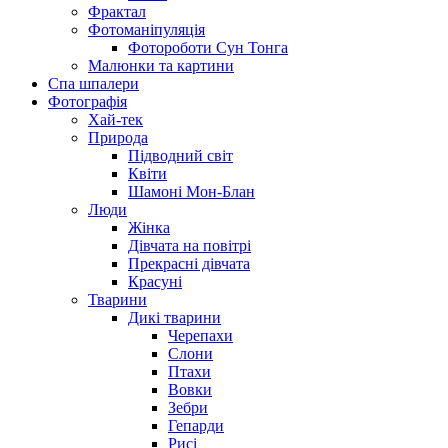
Фрактал
Фотоманіпуляція
Фотороботи Сун Тонга
Малюнки та картини
Спа шпалери
Фотографія
Хай-тек
Природа
Підводний світ
Квіти
Шамоні Мон-Блан
Люди
Жінка
Дівчата на повітрі
Прекрасні дівчата
Красуні
Тварини
Дикі тварини
Черепахи
Слони
Птахи
Вовки
Зебри
Гепарди
Рисі