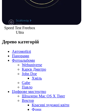
Speed Test Freebox
Ultra
Дерево категорій
Автомобілі
Панорами
Фотоальбоми
Webuniverse
Карєв Дмитро
John Doe
Хміль
Gabe
Павло
Цифрове мистецтво
Шпалери Mac OS X Tiger
Вектор
Красиві художні квіти
Фони