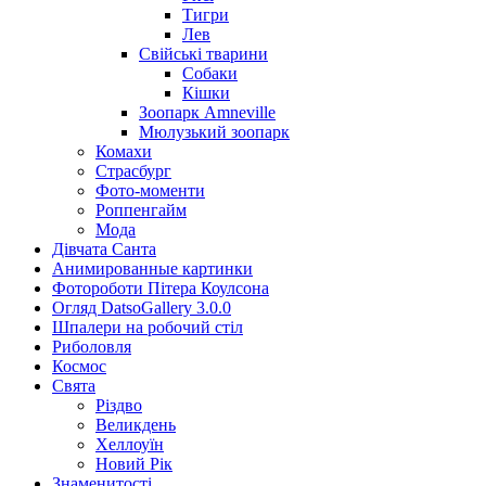
Тигри
Лев
Свійські тварини
Собаки
Кішки
Зоопарк Amneville
Мюлузький зоопарк
Комахи
Страсбург
Фото-моменти
Роппенгайм
Мода
Дівчата Санта
Aнимированные картинки
Фотороботи Пітера Коулсона
Огляд DatsoGallery 3.0.0
Шпалери на робочий стіл
Риболовля
Космос
Свята
Різдво
Великдень
Хеллоуїн
Новий Рік
Знаменитості