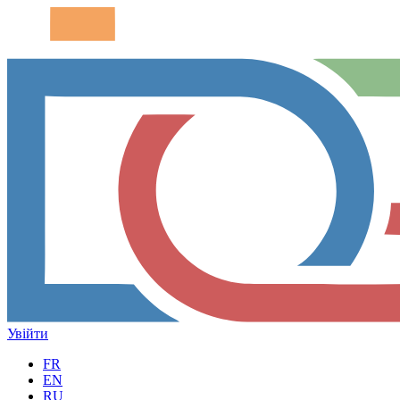
Увійти
FR
EN
RU