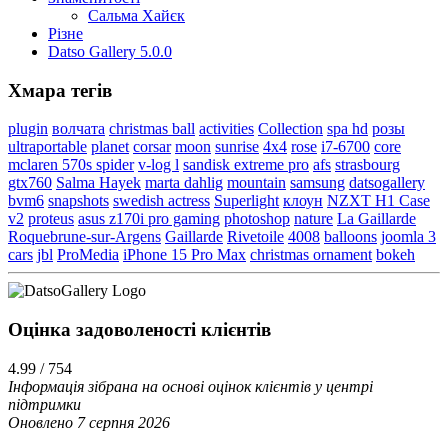
Сальма Хайєк
Різне
Datso Gallery 5.0.0
Хмара тегів
plugin
волчата
christmas ball
activities
Collection
spa hd
розы
ultraportable
planet
corsar
moon
sunrise
4x4
rose
i7-6700
core
mclaren 570s spider
v-log l
sandisk extreme pro
afs
strasbourg
gtx760
Salma Hayek
marta dahlig
mountain
samsung
datsogallery
bvm6
snapshots
swedish actress
Superlight
клоун
NZXT H1 Case
v2
proteus
asus z170i pro gaming
photoshop
nature
La Gaillarde
Roquebrune-sur-Argens
Gaillarde
Rivetoile
4008
balloons
joomla 3
cars
jbl
ProMedia
iPhone 15 Pro Max
christmas ornament
bokeh
Оцінка задоволеності клієнтiв
4.99 / 754
Інформація зібрана на основі оцінок клієнтів у центрі
підтримки
Оновлено 7 серпня 2026