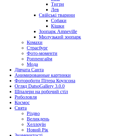
Тигри
Лев
Свійські тварини
Собаки
Кішки
Зоопарк Amneville
Мюлузький зоопарк
Комахи
Страсбург
Фото-моменти
Роппенгайм
Мода
Дівчата Санта
Aнимированные картинки
Фотороботи Пітера Коулсона
Огляд DatsoGallery 3.0.0
Шпалери на робочий стіл
Риболовля
Космос
Свята
Різдво
Великдень
Хеллоуїн
Новий Рік
Знаменитості