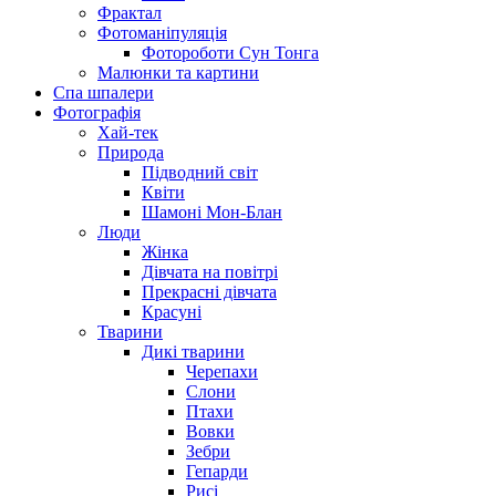
Фрактал
Фотоманіпуляція
Фотороботи Сун Тонга
Малюнки та картини
Спа шпалери
Фотографія
Хай-тек
Природа
Підводний світ
Квіти
Шамоні Мон-Блан
Люди
Жінка
Дівчата на повітрі
Прекрасні дівчата
Красуні
Тварини
Дикі тварини
Черепахи
Слони
Птахи
Вовки
Зебри
Гепарди
Рисі