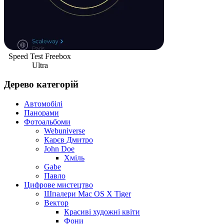
Speed Test Freebox
Ultra
Дерево категорій
Автомобілі
Панорами
Фотоальбоми
Webuniverse
Карєв Дмитро
John Doe
Хміль
Gabe
Павло
Цифрове мистецтво
Шпалери Mac OS X Tiger
Вектор
Красиві художні квіти
Фони