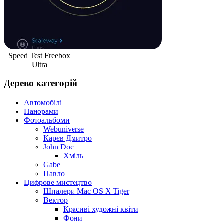
Speed Test Freebox
Ultra
Дерево категорій
Автомобілі
Панорами
Фотоальбоми
Webuniverse
Карєв Дмитро
John Doe
Хміль
Gabe
Павло
Цифрове мистецтво
Шпалери Mac OS X Tiger
Вектор
Красиві художні квіти
Фони