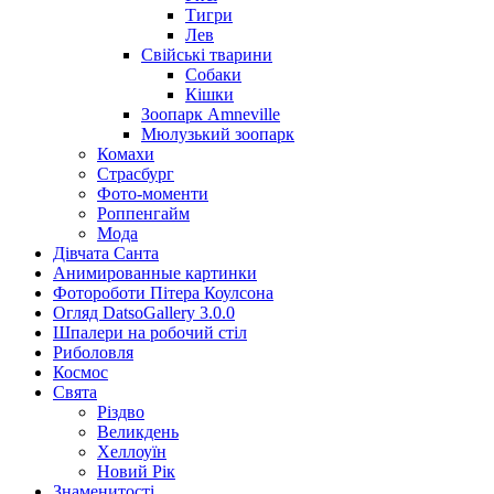
Тигри
Лев
Свійські тварини
Собаки
Кішки
Зоопарк Amneville
Мюлузький зоопарк
Комахи
Страсбург
Фото-моменти
Роппенгайм
Мода
Дівчата Санта
Aнимированные картинки
Фотороботи Пітера Коулсона
Огляд DatsoGallery 3.0.0
Шпалери на робочий стіл
Риболовля
Космос
Свята
Різдво
Великдень
Хеллоуїн
Новий Рік
Знаменитості