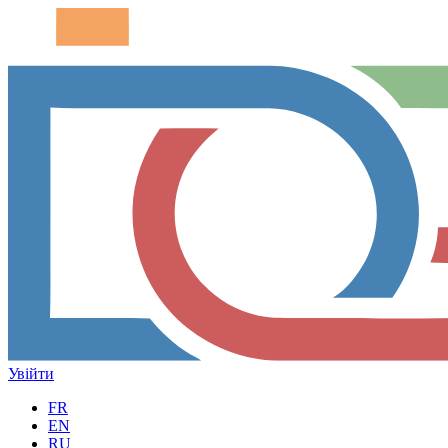
Увійти
FR
EN
RU