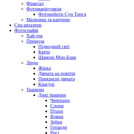
Фрактал
Фотоманіпуляція
Фотороботи Сун Тонга
Малюнки та картини
Спа шпалери
Фотографія
Хай-тек
Природа
Підводний світ
Квіти
Шамоні Мон-Блан
Люди
Жінка
Дівчата на повітрі
Прекрасні дівчата
Красуні
Тварини
Дикі тварини
Черепахи
Слони
Птахи
Вовки
Зебри
Гепарди
Рисі