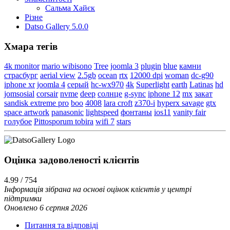
Сальма Хайєк
Різне
Datso Gallery 5.0.0
Хмара тегів
4k monitor
mario wibisono
Tree
joomla 3
plugin
blue
камни
страсбург
aerial view
2.5gb
ocean
rtx
12000 dpi
woman
dc-g90
iphone xr
joomla 4
серый
hc-wx970
4k
Superlight
earth
Latinas
hd
jomsosial
corsair
nvme
deep
солнце
g-sync
iphone 12
mx
закат
sandisk extreme pro
boo
4008
lara croft
z370-i
hyperx savage
gtx
space artwork
panasonic
lightspeed
фонтаны
ios11
vanity fair
голубое
Pittosporum tobira
wifi 7
stars
Оцінка задоволеності клієнтiв
4.99 / 754
Інформація зібрана на основі оцінок клієнтів у центрі
підтримки
Оновлено 6 серпня 2026
Питання та відповіді