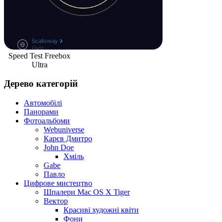
Speed Test Freebox
Ultra
Дерево категорій
Автомобілі
Панорами
Фотоальбоми
Webuniverse
Карєв Дмитро
John Doe
Хміль
Gabe
Павло
Цифрове мистецтво
Шпалери Mac OS X Tiger
Вектор
Красиві художні квіти
Фони