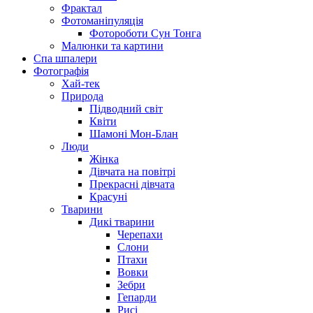
Фрактал
Фотоманіпуляція
Фотороботи Сун Тонга
Малюнки та картини
Спа шпалери
Фотографія
Хай-тек
Природа
Підводний світ
Квіти
Шамоні Мон-Блан
Люди
Жінка
Дівчата на повітрі
Прекрасні дівчата
Красуні
Тварини
Дикі тварини
Черепахи
Слони
Птахи
Вовки
Зебри
Гепарди
Рисі