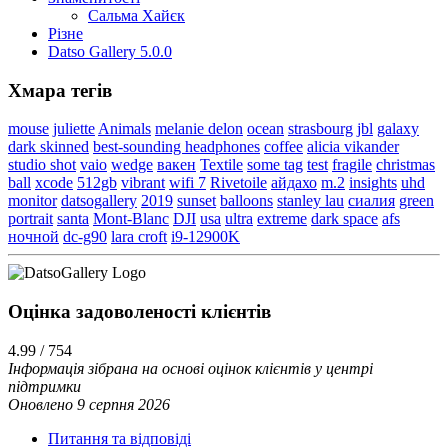
Сальма Хайєк
Різне
Datso Gallery 5.0.0
Хмара тегів
mouse
juliette
Animals
melanie delon
ocean
strasbourg
jbl
galaxy
dark skinned
best-sounding headphones
coffee
alicia vikander
studio shot
vaio
wedge
вакен
Textile
some tag
test
fragile
christmas
ball
xcode
512gb
vibrant
wifi 7
Rivetoile
айдахо
m.2
insights
uhd
monitor
datsogallery
2019
sunset
balloons
stanley lau
сиалия
green
portrait
santa
Mont-Blanc
DJI
usa
ultra
extreme
dark space
afs
ночной
dc-g90
lara croft
i9-12900K
Оцінка задоволеності клієнтiв
4.99 / 754
Інформація зібрана на основі оцінок клієнтів у центрі
підтримки
Оновлено 9 серпня 2026
Питання та відповіді