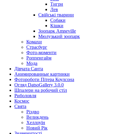
Тигри
Лев
Свійські тварини
Собаки
Кішки
Зоопарк Amneville
Мюлузький зоопарк
Комахи
Страсбург
Фото-моменти
Роппенгайм
Мода
Дівчата Санта
Aнимированные картинки
Фотороботи Пітера Коулсона
Огляд DatsoGallery 3.0.0
Шпалери на робочий стіл
Риболовля
Космос
Свята
Різдво
Великдень
Хеллоуїн
Новий Рік
Знаменитості