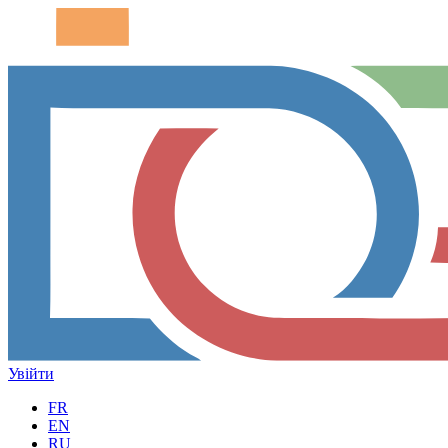
Увійти
FR
EN
RU