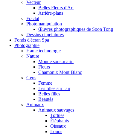
Vecteur
Belles Fleurs d'Art
Arrière-plans
Fractal
Photomanipulation
Œuvres photographiques de Soon Tong
Dessins et peintures
Fonds d'écran Spa
Photographie
Haute technologie
Nature
Monde sous-marin
Fleurs
Chamonix Mont-Blanc
Gens
Femme
Les filles sur l'air
Belles filles
Beautés
Animaux
Animaux sauvages
Tortues
Éléphants
Oiseaux
Loups