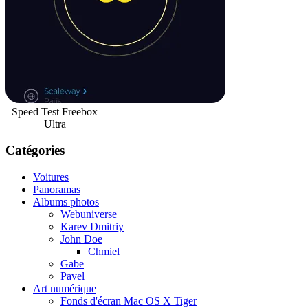
Speed Test Freebox
Ultra
Catégories
Voitures
Panoramas
Albums photos
Webuniverse
Karev Dmitriy
John Doe
Chmiel
Gabe
Pavel
Art numérique
Fonds d'écran Mac OS X Tiger