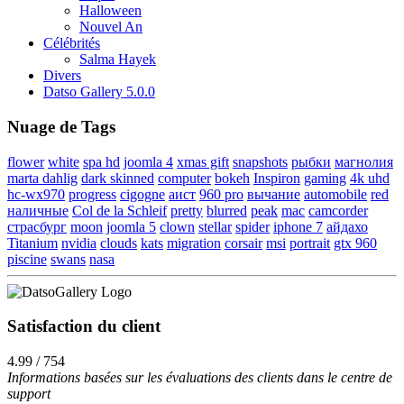
Halloween
Nouvel An
Célébrités
Salma Hayek
Divers
Datso Gallery 5.0.0
Nuage de Tags
flower
white
spa hd
joomla 4
xmas gift
snapshots
рыбки
магнолия
marta dahlig
dark skinned
computer
bokeh
Inspiron
gaming
4k uhd
hc-wx970
progress
cigogne
аист
960 pro
вычание
automobile
red
наличные
Col de la Schleif
pretty
blurred
peak
mac
camcorder
страсбург
moon
joomla 5
clown
stellar
spider
iphone 7
айдахо
Titanium
nvidia
clouds
kats
migration
corsair
msi
portrait
gtx 960
piscine
swans
nasa
Satisfaction du client
4.99 / 754
Informations basées sur les évaluations des clients dans le centre de
support