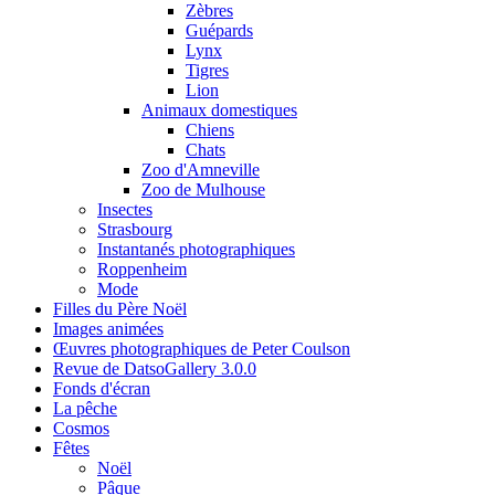
Zèbres
Guépards
Lynx
Tigres
Lion
Animaux domestiques
Chiens
Chats
Zoo d'Amneville
Zoo de Mulhouse
Insectes
Strasbourg
Instantanés photographiques
Roppenheim
Mode
Filles du Père Noël
Images animées
Œuvres photographiques de Peter Coulson
Revue de DatsoGallery 3.0.0
Fonds d'écran
La pêche
Cosmos
Fêtes
Noël
Pâque