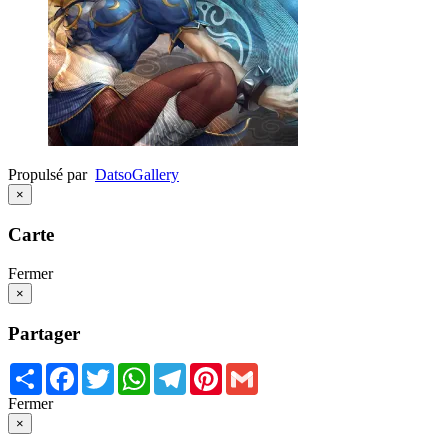
Propulsé par
Datso
Gallery
×
Carte
Fermer
×
Partager
Share
Facebook
Twitter
WhatsApp
Telegram
Pinterest
Gmail
Fermer
×