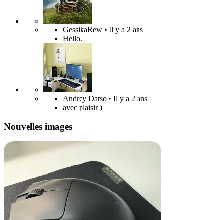
GessikaRew
• Il y a 2 ans
Hello.
Andrey Datso
• Il y a 2 ans
avec plaisir )
Nouvelles images