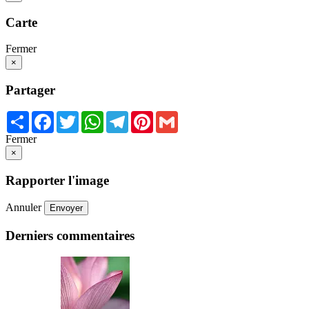
Carte
Fermer
×
Partager
Share
Facebook
Twitter
WhatsApp
Telegram
Pinterest
Gmail
Fermer
×
Rapporter l'image
Annuler
Envoyer
Derniers commentaires