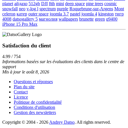
planet
айдахо
512gb
DJI
ftth
mini
deep space
pine trees
cosmic
snowfall
neo
v-log l
spectrum
purple
Roquebrune-sur-Argens
Mont
celeron
катер
outer space
joomla 3.7
pastel
joomla 4
kingston
тигр
4008
datsogallery 5
магнолия
wallpapers
brunette
green
q9400
iPhone 15 Pro Max
Satisfaction du client
4.99 / 754
Informations basées sur les évaluations des clients dans le centre de
support
Mis à jour le août 8, 2026
Questions et réponses
Plan du site
Contact
Licence
Politique de confidentialité
Conditions d'utilisation
Gestion des newsletters
Copyright © 2004 - 2026
Andrey Datso
. All rights reserved.