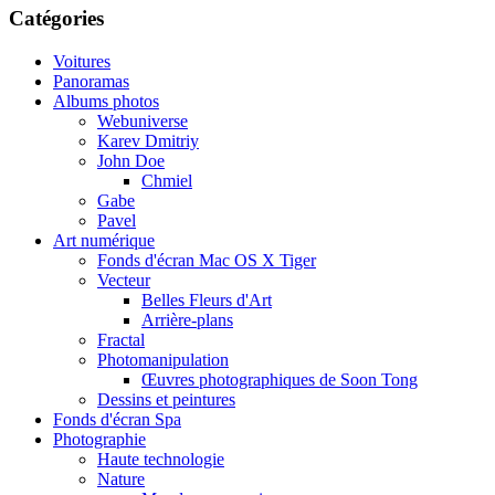
Catégories
Voitures
Panoramas
Albums photos
Webuniverse
Karev Dmitriy
John Doe
Chmiel
Gabe
Pavel
Art numérique
Fonds d'écran Mac OS X Tiger
Vecteur
Belles Fleurs d'Art
Arrière-plans
Fractal
Photomanipulation
Œuvres photographiques de Soon Tong
Dessins et peintures
Fonds d'écran Spa
Photographie
Haute technologie
Nature