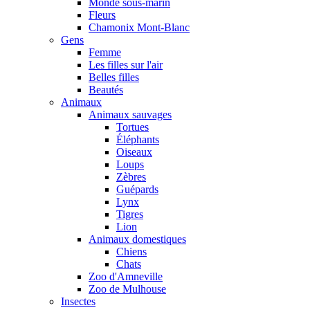
Monde sous-marin
Fleurs
Chamonix Mont-Blanc
Gens
Femme
Les filles sur l'air
Belles filles
Beautés
Animaux
Animaux sauvages
Tortues
Éléphants
Oiseaux
Loups
Zèbres
Guépards
Lynx
Tigres
Lion
Animaux domestiques
Chiens
Chats
Zoo d'Amneville
Zoo de Mulhouse
Insectes