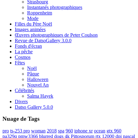
Strasbourg
Instantanés photographiques
Roppenheim
Mode
Filles du Père Noël
Images animées
Œuvres photographiques de Peter Coulson
Revue de DatsoGallery 3.0.0
Fonds d'écran
La pêche
Cosmos
Fêtes
Noël
Pâque
Halloween
Nouvel An
Célébrités
Salma Hayek
Divers
Datso Gallery 5.0.0
Nuage de Tags
pro
ts-253 pro
woman
2018
spa
960
iphone xr
ocean
gtx 960
pa329q
pmw3366
blurred
dogs
4k
Pittosporum
rtx
12000 dpi
pascal