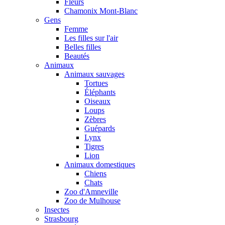
Fleurs
Chamonix Mont-Blanc
Gens
Femme
Les filles sur l'air
Belles filles
Beautés
Animaux
Animaux sauvages
Tortues
Éléphants
Oiseaux
Loups
Zèbres
Guépards
Lynx
Tigres
Lion
Animaux domestiques
Chiens
Chats
Zoo d'Amneville
Zoo de Mulhouse
Insectes
Strasbourg