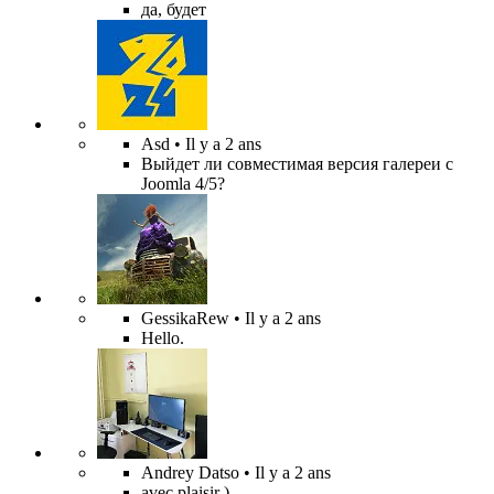
да, будет
Asd
• Il y a 2 ans
Выйдет ли совместимая версия галереи с
Joomla 4/5?
GessikaRew
• Il y a 2 ans
Hello.
Andrey Datso
• Il y a 2 ans
avec plaisir )