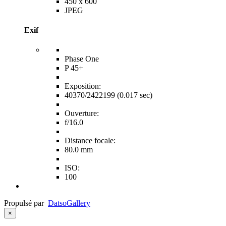
450 x 600
JPEG
Exif
Phase One
P 45+
Exposition:
40370/2422199 (0.017 sec)
Ouverture:
f/16.0
Distance focale:
80.0 mm
ISO:
100
Propulsé par
Datso
Gallery
×