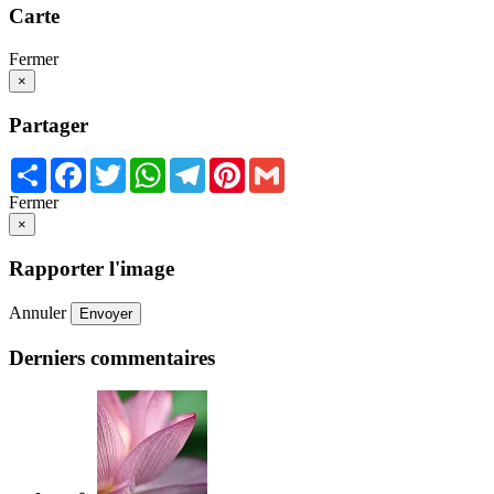
Carte
Fermer
×
Partager
Share
Facebook
Twitter
WhatsApp
Telegram
Pinterest
Gmail
Fermer
×
Rapporter l'image
Annuler
Envoyer
Derniers commentaires