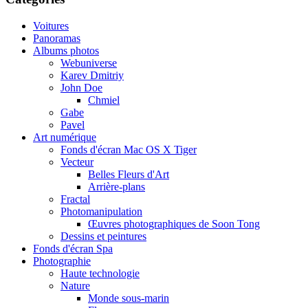
Voitures
Panoramas
Albums photos
Webuniverse
Karev Dmitriy
John Doe
Chmiel
Gabe
Pavel
Art numérique
Fonds d'écran Mac OS X Tiger
Vecteur
Belles Fleurs d'Art
Arrière-plans
Fractal
Photomanipulation
Œuvres photographiques de Soon Tong
Dessins et peintures
Fonds d'écran Spa
Photographie
Haute technologie
Nature
Monde sous-marin