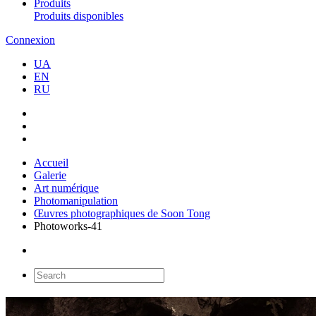
Produits
Produits disponibles
Connexion
UA
EN
RU
Accueil
Galerie
Art numérique
Photomanipulation
Œuvres photographiques de Soon Tong
Photoworks-41