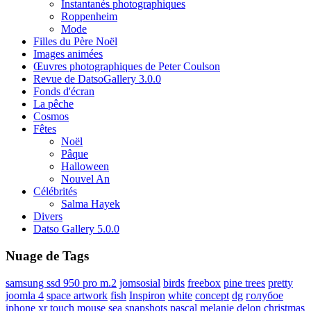
Instantanés photographiques
Roppenheim
Mode
Filles du Père Noël
Images animées
Œuvres photographiques de Peter Coulson
Revue de DatsoGallery 3.0.0
Fonds d'écran
La pêche
Cosmos
Fêtes
Noël
Pâque
Halloween
Nouvel An
Célébrités
Salma Hayek
Divers
Datso Gallery 5.0.0
Nuage de Tags
samsung ssd 950 pro m.2
jomsosial
birds
freebox
pine trees
pretty
joomla 4
space artwork
fish
Inspiron
white
concept
dg
голубое
iphone xr
touch mouse
sea
snapshots
pascal
melanie delon
christmas