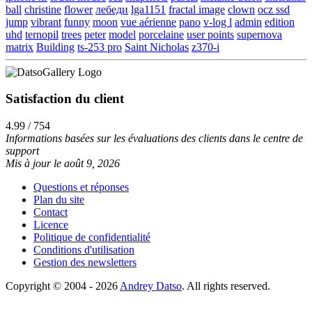
ball
christine
flower
лебеди
lga1151
fractal image
clown
ocz ssd
jump
vibrant
funny
moon
vue aérienne
pano
v-log l
admin
edition
uhd
ternopil
trees
peter
model
porcelaine
user points
supernova
matrix
Building
ts-253 pro
Saint Nicholas
z370-i
Satisfaction du client
4.99 / 754
Informations basées sur les évaluations des clients dans le centre de
support
Mis à jour le août 9, 2026
Questions et réponses
Plan du site
Contact
Licence
Politique de confidentialité
Conditions d'utilisation
Gestion des newsletters
Copyright © 2004 - 2026
Andrey Datso
. All rights reserved.