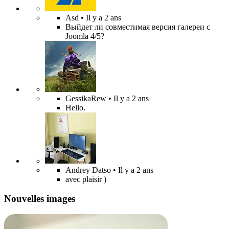
Asd
• Il y a 2 ans
Выйдет ли совместимая версия галереи с
Joomla 4/5?
GessikaRew
• Il y a 2 ans
Hello.
Andrey Datso
• Il y a 2 ans
avec plaisir )
Nouvelles images