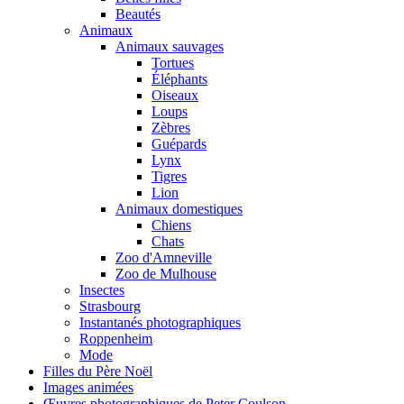
Beautés
Animaux
Animaux sauvages
Tortues
Éléphants
Oiseaux
Loups
Zèbres
Guépards
Lynx
Tigres
Lion
Animaux domestiques
Chiens
Chats
Zoo d'Amneville
Zoo de Mulhouse
Insectes
Strasbourg
Instantanés photographiques
Roppenheim
Mode
Filles du Père Noël
Images animées
Œuvres photographiques de Peter Coulson