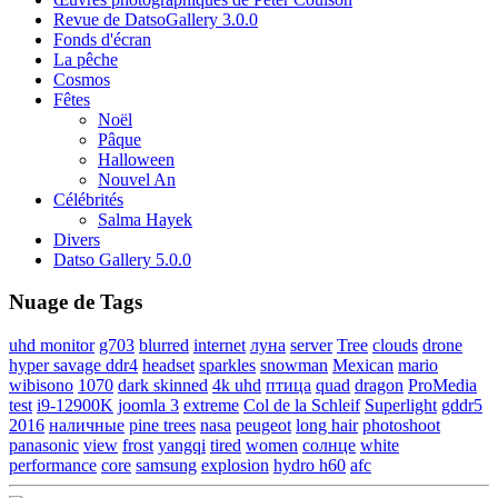
Revue de DatsoGallery 3.0.0
Fonds d'écran
La pêche
Cosmos
Fêtes
Noël
Pâque
Halloween
Nouvel An
Célébrités
Salma Hayek
Divers
Datso Gallery 5.0.0
Nuage de Tags
uhd monitor
g703
blurred
internet
луна
server
Tree
clouds
drone
hyper savage ddr4
headset
sparkles
snowman
Mexican
mario
wibisono
1070
dark skinned
4k uhd
птица
quad
dragon
ProMedia
test
i9-12900K
joomla 3
extreme
Col de la Schleif
Superlight
gddr5
2016
наличные
pine trees
nasa
peugeot
long hair
photoshoot
panasonic
view
frost
yangqi
tired
women
солнце
white
performance
core
samsung
explosion
hydro h60
afc