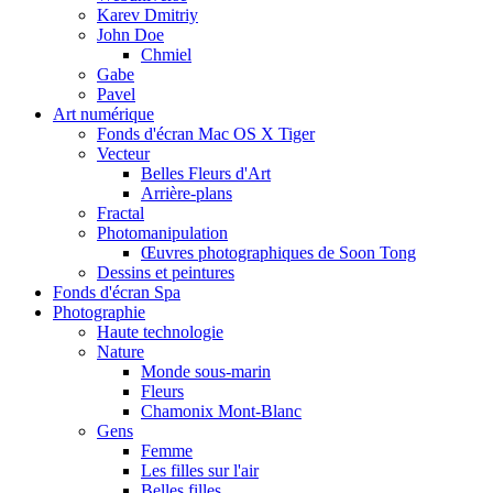
Karev Dmitriy
John Doe
Chmiel
Gabe
Pavel
Art numérique
Fonds d'écran Mac OS X Tiger
Vecteur
Belles Fleurs d'Art
Arrière-plans
Fractal
Photomanipulation
Œuvres photographiques de Soon Tong
Dessins et peintures
Fonds d'écran Spa
Photographie
Haute technologie
Nature
Monde sous-marin
Fleurs
Chamonix Mont-Blanc
Gens
Femme
Les filles sur l'air
Belles filles