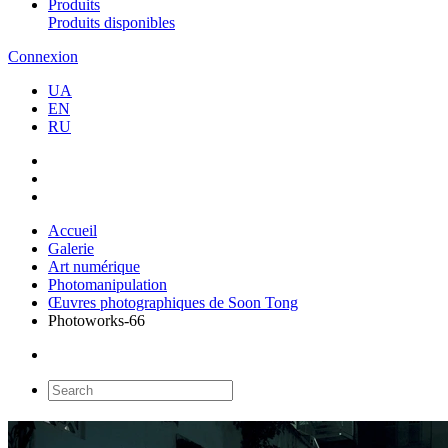
Produits
Produits disponibles
Connexion
UA
EN
RU
Accueil
Galerie
Art numérique
Photomanipulation
Œuvres photographiques de Soon Tong
Photoworks-66