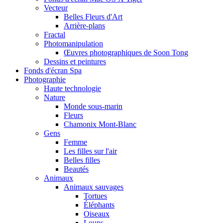
Vecteur
Belles Fleurs d'Art
Arrière-plans
Fractal
Photomanipulation
Œuvres photographiques de Soon Tong
Dessins et peintures
Fonds d'écran Spa
Photographie
Haute technologie
Nature
Monde sous-marin
Fleurs
Chamonix Mont-Blanc
Gens
Femme
Les filles sur l'air
Belles filles
Beautés
Animaux
Animaux sauvages
Tortues
Éléphants
Oiseaux
Loups