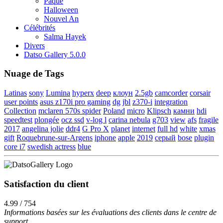
Pâque
Halloween
Nouvel An
Célébrités
Salma Hayek
Divers
Datso Gallery 5.0.0
Nuage de Tags
Latinas
sony
Lumina
hyperx
deep
клоун
2.5gb
camcorder
corsair
user points
asus z170i pro gaming
dg
jbl
z370-i
integration
Collection
mclaren 570s spider
Poland
micro
Klipsch
камни
hdi
speedtest
plongée
ocz ssd
v-log l
carina nebula
g703
view
afs
fragile
2017
angelina jolie
ddr4
G Pro X
planet
internet
full hd
white
xmas
gift
Roquebrune-sur-Argens
iphone
apple
2019
серый
bose
plugin
core i7
swedish actress
blue
Satisfaction du client
4.99 / 754
Informations basées sur les évaluations des clients dans le centre de
support