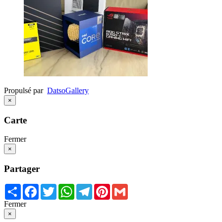
Propulsé par
Datso
Gallery
×
Carte
Fermer
×
Partager
Share
Facebook
Twitter
WhatsApp
Telegram
Pinterest
Gmail
Fermer
×