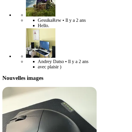
GessikaRew
• Il y a 2 ans
Hello.
Andrey Datso
• Il y a 2 ans
avec plaisir )
Nouvelles images