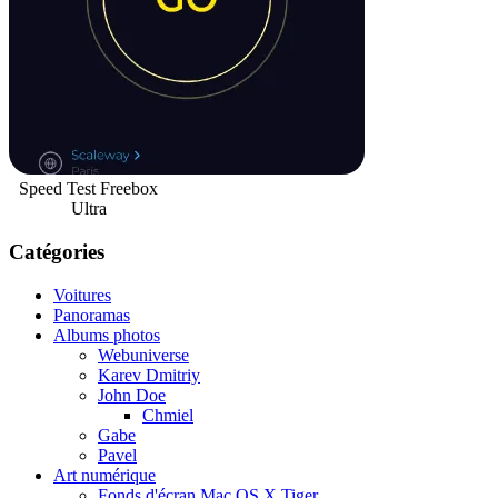
Speed Test Freebox
Ultra
Catégories
Voitures
Panoramas
Albums photos
Webuniverse
Karev Dmitriy
John Doe
Chmiel
Gabe
Pavel
Art numérique
Fonds d'écran Mac OS X Tiger