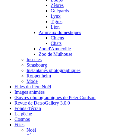
Zèbres
Guépards
Lynx
Tigres
Lion
Animaux domestiques
Chiens
Chats
Zoo d'Amneville
Zoo de Mulhouse
Insectes
Strasbourg
Instantanés photographiques
Roppenheim
Mode
Filles du Père Noël
Images animées
Œuvres photographiques de Peter Coulson
Revue de DatsoGallery 3.0.0
Fonds d'écran
La pêche
Cosmos
Fêtes
Noël