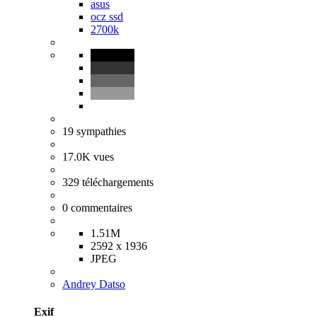
asus
ocz ssd
2700k
19
sympathies
17.0K
vues
329
téléchargements
0
commentaires
1.51M
2592 x 1936
JPEG
Andrey Datso
Exif