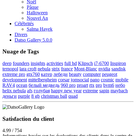
Noël
Pâque
Halloween
Nouvel An
Célébrités
Salma Hayek
Divers
Datso Gallery 5.0.0
Nuage de Tags
deep
founders
insights
activities
full hd
Klipsch
i7-6700
Inspiron
ternopol
lara croft
nebula
strix
france
Mont-Blanc
nvidia
sandisk
extreme pro
gtx760
катер
лебеди
beauty
computer
peugeot
development
mittelbergheim
corsar
jomsocial
pano
cosmic
mobile
RAV4
ocean
белый медведь
960 pro
proart
rtx
pro
bvm6
небо
helix nebula
afs
голубая
happy new year
extreme
sapin
maybach
деньги
purple
8 gb
christmas ball
quad
Satisfaction du client
4.99 / 754
Informations basées sur les évaluations des clients dans le centre de