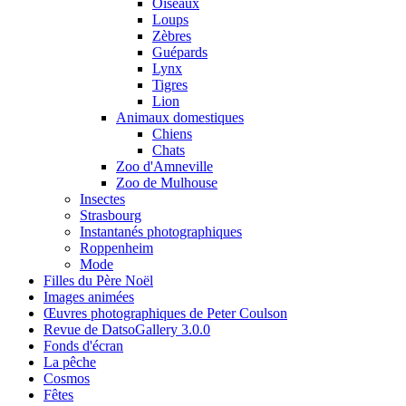
Oiseaux
Loups
Zèbres
Guépards
Lynx
Tigres
Lion
Animaux domestiques
Chiens
Chats
Zoo d'Amneville
Zoo de Mulhouse
Insectes
Strasbourg
Instantanés photographiques
Roppenheim
Mode
Filles du Père Noël
Images animées
Œuvres photographiques de Peter Coulson
Revue de DatsoGallery 3.0.0
Fonds d'écran
La pêche
Cosmos
Fêtes