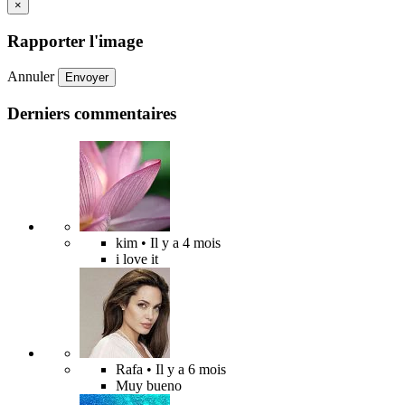
×
Rapporter l'image
Annuler
Envoyer
Derniers commentaires
kim
• Il y a 4 mois
i love it
Rafa
• Il y a 6 mois
Muy bueno