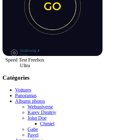
Speed Test Freebox
Ultra
Catégories
Voitures
Panoramas
Albums photos
Webuniverse
Karev Dmitriy
John Doe
Chmiel
Gabe
Pavel