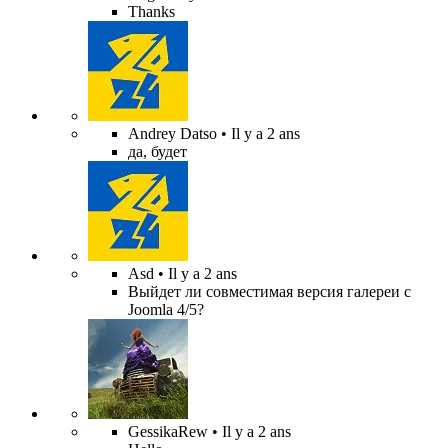
Thanks
Andrey Datso
• Il y a 2 ans
да, будет
Asd
• Il y a 2 ans
Выйдет ли совместимая версия галереи с
Joomla 4/5?
GessikaRew
• Il y a 2 ans