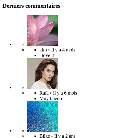
Derniers commentaires
kim
• Il y a 4 mois
i love it
Rafa
• Il y a 6 mois
Muy bueno
Bilge
• Il y a 2 ans