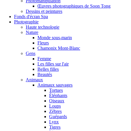
Photomanipulation
Œuvres photographiques de Soon Tong
Dessins et peintures
Fonds d'écran Spa
Photographie
Haute technologie
Nature
Monde sous-marin
Fleurs
Chamonix Mont-Blanc
Gens
Femme
Les filles sur l'air
Belles filles
Beautés
Animaux
Animaux sauvages
Tortues
Éléphants
Oiseaux
Loups
Zèbres
Guépards
Lynx
Tigres