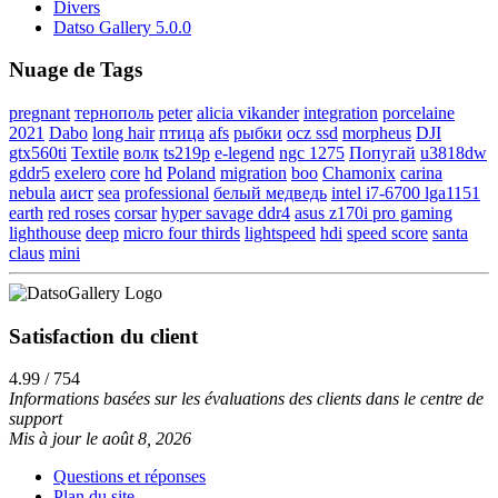
Divers
Datso Gallery 5.0.0
Nuage de Tags
pregnant
тернополь
peter
alicia vikander
integration
porcelaine
2021
Dabo
long hair
птица
afs
рыбки
ocz ssd
morpheus
DJI
gtx560ti
Textile
волк
ts219p
e-legend
ngc 1275
Попугай
u3818dw
gddr5
exelero
core
hd
Poland
migration
boo
Chamonix
carina
nebula
аист
sea
professional
белый медведь
intel i7-6700 lga1151
earth
red roses
corsar
hyper savage ddr4
asus z170i pro gaming
lighthouse
deep
micro four thirds
lightspeed
hdi
speed score
santa
claus
mini
Satisfaction du client
4.99 / 754
Informations basées sur les évaluations des clients dans le centre de
support
Mis à jour le août 8, 2026
Questions et réponses
Plan du site