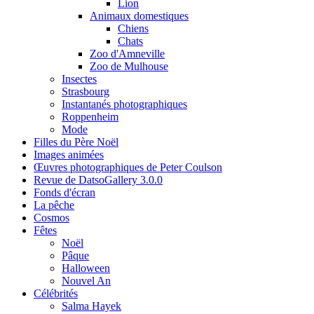
Lion
Animaux domestiques
Chiens
Chats
Zoo d'Amneville
Zoo de Mulhouse
Insectes
Strasbourg
Instantanés photographiques
Roppenheim
Mode
Filles du Père Noël
Images animées
Œuvres photographiques de Peter Coulson
Revue de DatsoGallery 3.0.0
Fonds d'écran
La pêche
Cosmos
Fêtes
Noël
Pâque
Halloween
Nouvel An
Célébrités
Salma Hayek