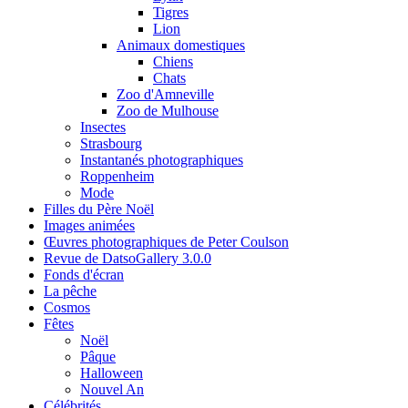
Tigres
Lion
Animaux domestiques
Chiens
Chats
Zoo d'Amneville
Zoo de Mulhouse
Insectes
Strasbourg
Instantanés photographiques
Roppenheim
Mode
Filles du Père Noël
Images animées
Œuvres photographiques de Peter Coulson
Revue de DatsoGallery 3.0.0
Fonds d'écran
La pêche
Cosmos
Fêtes
Noël
Pâque
Halloween
Nouvel An
Célébrités