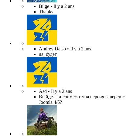
Bilge
• Il y a 2 ans
Thanks
Andrey Datso
• Il y a 2 ans
да, будет
Asd
• Il y a 2 ans
Выйдет ли совместимая версия галереи с
Joomla 4/5?