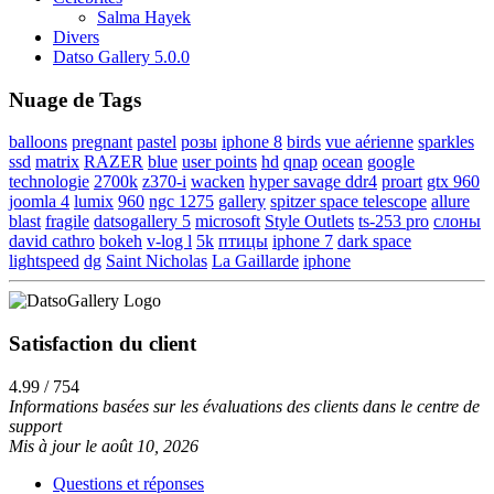
Salma Hayek
Divers
Datso Gallery 5.0.0
Nuage de Tags
balloons
pregnant
pastel
розы
iphone 8
birds
vue aérienne
sparkles
ssd
matrix
RAZER
blue
user points
hd
qnap
ocean
google
technologie
2700k
z370-i
wacken
hyper savage ddr4
proart
gtx 960
joomla 4
lumix
960
ngc 1275
gallery
spitzer space telescope
allure
blast
fragile
datsogallery 5
microsoft
Style Outlets
ts-253 pro
слоны
david cathro
bokeh
v-log l
5k
птицы
iphone 7
dark space
lightspeed
dg
Saint Nicholas
La Gaillarde
iphone
Satisfaction du client
4.99 / 754
Informations basées sur les évaluations des clients dans le centre de
support
Mis à jour le août 10, 2026
Questions et réponses