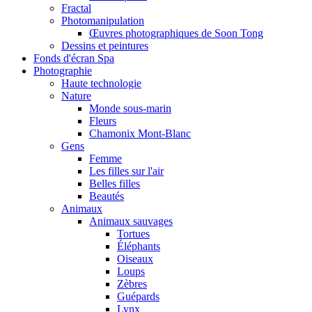
Fractal
Photomanipulation
Œuvres photographiques de Soon Tong
Dessins et peintures
Fonds d'écran Spa
Photographie
Haute technologie
Nature
Monde sous-marin
Fleurs
Chamonix Mont-Blanc
Gens
Femme
Les filles sur l'air
Belles filles
Beautés
Animaux
Animaux sauvages
Tortues
Éléphants
Oiseaux
Loups
Zèbres
Guépards
Lynx