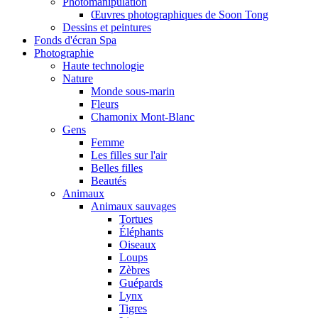
Photomanipulation
Œuvres photographiques de Soon Tong
Dessins et peintures
Fonds d'écran Spa
Photographie
Haute technologie
Nature
Monde sous-marin
Fleurs
Chamonix Mont-Blanc
Gens
Femme
Les filles sur l'air
Belles filles
Beautés
Animaux
Animaux sauvages
Tortues
Éléphants
Oiseaux
Loups
Zèbres
Guépards
Lynx
Tigres