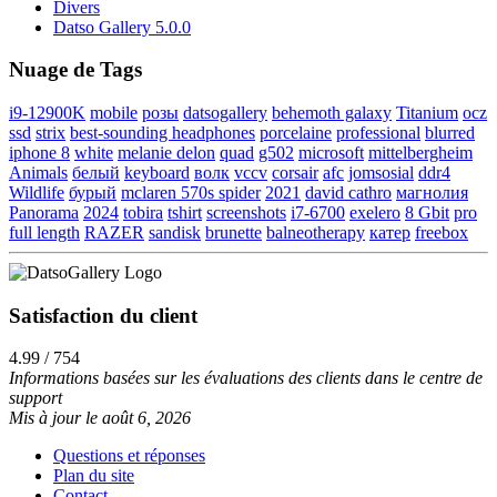
Divers
Datso Gallery 5.0.0
Nuage de Tags
i9-12900K
mobile
розы
datsogallery
behemoth galaxy
Titanium
ocz
ssd
strix
best-sounding headphones
porcelaine
professional
blurred
iphone 8
white
melanie delon
quad
g502
microsoft
mittelbergheim
Animals
белый
keyboard
волк
vccv
corsair
afc
jomsosial
ddr4
Wildlife
бурый
mclaren 570s spider
2021
david cathro
магнолия
Panorama
2024
tobira
tshirt
screenshots
i7-6700
exelero
8 Gbit
pro
full length
RAZER
sandisk
brunette
balneotherapy
катер
freebox
Satisfaction du client
4.99 / 754
Informations basées sur les évaluations des clients dans le centre de
support
Mis à jour le août 6, 2026
Questions et réponses
Plan du site
Contact