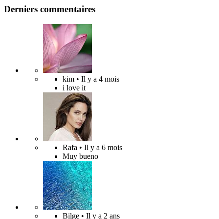
Derniers commentaires
kim
• Il y a 4 mois
i love it
Rafa
• Il y a 6 mois
Muy bueno
Bilge
• Il y a 2 ans