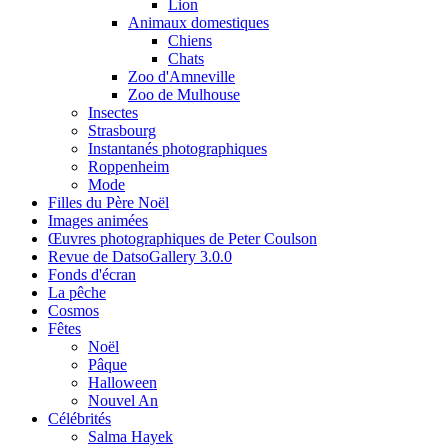
Lion
Animaux domestiques
Chiens
Chats
Zoo d'Amneville
Zoo de Mulhouse
Insectes
Strasbourg
Instantanés photographiques
Roppenheim
Mode
Filles du Père Noël
Images animées
Œuvres photographiques de Peter Coulson
Revue de DatsoGallery 3.0.0
Fonds d'écran
La pêche
Cosmos
Fêtes
Noël
Pâque
Halloween
Nouvel An
Célébrités
Salma Hayek