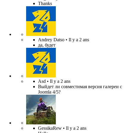
Thanks
Andrey Datso
• Il y a 2 ans
да, будет
Asd
• Il y a 2 ans
Выйдет ли совместимая версия галереи с
Joomla 4/5?
GessikaRew
• Il y a 2 ans