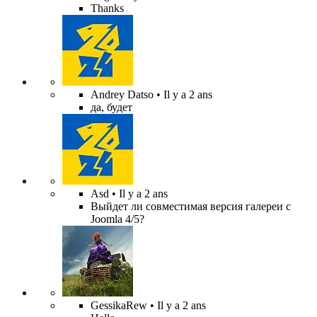
Thanks
Andrey Datso
• Il y a 2 ans
да, будет
Asd
• Il y a 2 ans
Выйдет ли совместимая версия галереи с
Joomla 4/5?
GessikaRew
• Il y a 2 ans