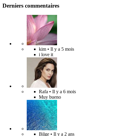
Derniers commentaires
kim
• Il y a 5 mois
i love it
Rafa
• Il y a 6 mois
Muy bueno
Bilge
• Il y a 2 ans