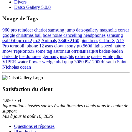
Divers
Datso Gallery 5.0.0
Nuage de Tags
960 pro
reindeer chariot
samsung
jump
datsogallery
magnolia
corsar
google
christmas ball
bose noise cancelling headphones
samsung
ssd 950 pro m.2
m.2
Animals
3840x2160
pine trees
G Pro X
A17
Pro
ternopil
iphone 12
asus
clown
sony
gtx560ti
lightspeed
nature
snow
тернополь
some tag
astronaut
оптимизация
baden-baden
darkside
headphones
germany
insights
extreme
pastel
white
ultra
VIPER
water
flower
wedge
uhd
qnap
3080
i9-12900K
santa
Saint
Nicholas
ocean
Satisfaction du client
4.99 / 754
Informations basées sur les évaluations des clients dans le centre de
support
Mis à jour le août 10, 2026
Questions et réponses
Plan du site