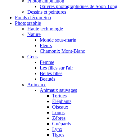
Photomanipulation
Œuvres photographiques de Soon Tong
Dessins et peintures
Fonds d'écran Spa
Photographie
Haute technologie
Nature
Monde sous-marin
Fleurs
Chamonix Mont-Blanc
Gens
Femme
Les filles sur l'air
Belles filles
Beautés
Animaux
Animaux sauvages
Tortues
Éléphants
Oiseaux
Loups
Zèbres
Guépards
Lynx
Tigres