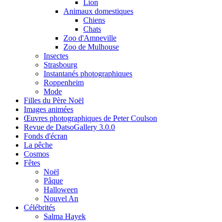
Lion
Animaux domestiques
Chiens
Chats
Zoo d'Amneville
Zoo de Mulhouse
Insectes
Strasbourg
Instantanés photographiques
Roppenheim
Mode
Filles du Père Noël
Images animées
Œuvres photographiques de Peter Coulson
Revue de DatsoGallery 3.0.0
Fonds d'écran
La pêche
Cosmos
Fêtes
Noël
Pâque
Halloween
Nouvel An
Célébrités
Salma Hayek