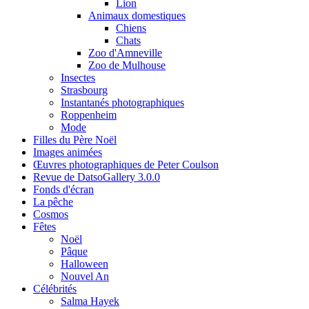
Lion
Animaux domestiques
Chiens
Chats
Zoo d'Amneville
Zoo de Mulhouse
Insectes
Strasbourg
Instantanés photographiques
Roppenheim
Mode
Filles du Père Noël
Images animées
Œuvres photographiques de Peter Coulson
Revue de DatsoGallery 3.0.0
Fonds d'écran
La pêche
Cosmos
Fêtes
Noël
Pâque
Halloween
Nouvel An
Célébrités
Salma Hayek