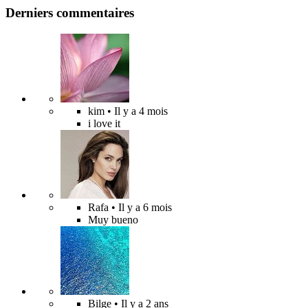
Derniers commentaires
kim
• Il y a 4 mois
i love it
Rafa
• Il y a 6 mois
Muy bueno
Bilge
• Il y a 2 ans