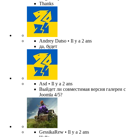
Thanks
Andrey Datso
• Il y a 2 ans
да, будет
Asd
• Il y a 2 ans
Выйдет ли совместимая версия галереи с
Joomla 4/5?
GessikaRew
• Il y a 2 ans