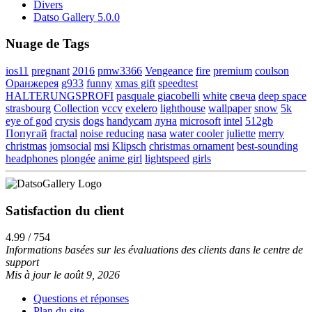
Divers
Datso Gallery 5.0.0
Nuage de Tags
ios11
pregnant
2016
pmw3366
Vengeance
fire
premium
coulson
Оранжерея
g933
funny
xmas gift
speedtest
HALTERUNGSPROFI
pasquale giacobelli
white
свеча
deep space
strasbourg
Collection
vccv
exelero
lighthouse
wallpaper
snow
5k
eye of god
crysis
dogs
handycam
луна
microsoft
intel
512gb
Попугай
fractal
noise reducing
nasa
water cooler
juliette
merry
christmas
jomsocial
msi
Klipsch
christmas ornament
best-sounding
headphones
plongée
anime girl
lightspeed
girls
Satisfaction du client
4.99 / 754
Informations basées sur les évaluations des clients dans le centre de
support
Mis à jour le août 9, 2026
Questions et réponses
Plan du site