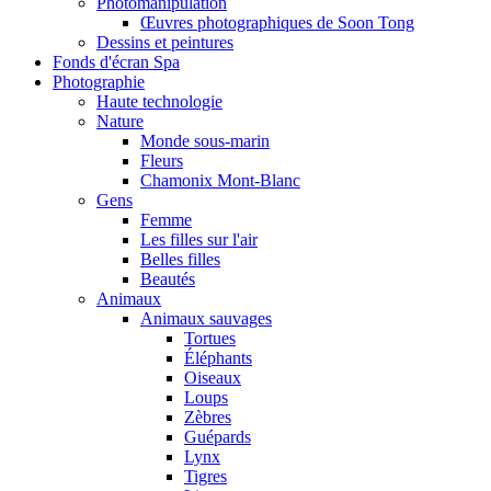
Photomanipulation
Œuvres photographiques de Soon Tong
Dessins et peintures
Fonds d'écran Spa
Photographie
Haute technologie
Nature
Monde sous-marin
Fleurs
Chamonix Mont-Blanc
Gens
Femme
Les filles sur l'air
Belles filles
Beautés
Animaux
Animaux sauvages
Tortues
Éléphants
Oiseaux
Loups
Zèbres
Guépards
Lynx
Tigres