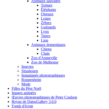
Animaux sauvages
Tortues
Éléphants
Oiseaux
Loups
Zèbres
Guépards
Lynx
Tigres
Lion
Animaux domestiques
Chiens
Chats
Zoo d'Amneville
Zoo de Mulhouse
Insectes
Strasbourg
Instantanés photographiques
Roppenheim
Mode
Filles du Père Noël
Images animées
Œuvres photographiques de Peter Coulson
Revue de DatsoGallery 3.0.0
Fonds d'écran