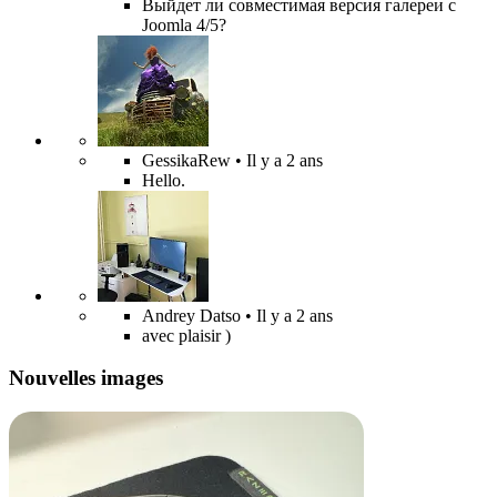
Выйдет ли совместимая версия галереи с
Joomla 4/5?
GessikaRew
• Il y a 2 ans
Hello.
Andrey Datso
• Il y a 2 ans
avec plaisir )
Nouvelles images