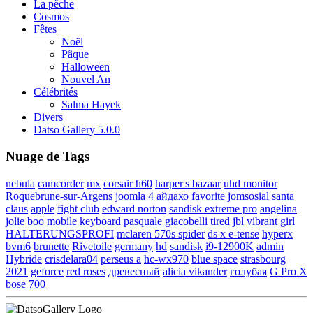
La pêche
Cosmos
Fêtes
Noël
Pâque
Halloween
Nouvel An
Célébrités
Salma Hayek
Divers
Datso Gallery 5.0.0
Nuage de Tags
nebula
camcorder
mx
corsair h60
harper's bazaar
uhd monitor
Roquebrune-sur-Argens
joomla 4
айдахо
favorite
jomsosial
santa
claus
apple
fight club
edward norton
sandisk extreme pro
angelina
jolie
boo
mobile keyboard
pasquale giacobelli
tired
jbl
vibrant
girl
HALTERUNGSPROFI
mclaren 570s spider
ds x e-tense
hyperx
bvm6
brunette
Rivetoile
germany
hd
sandisk
i9-12900K
admin
Hybride
crisdelara04
perseus a
hc-wx970
blue space
strasbourg
2021
geforce
red roses
древесный
alicia vikander
голубая
G Pro X
bose 700