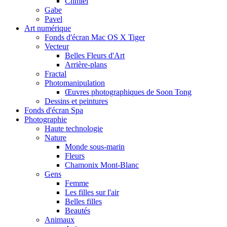
Chmiel
Gabe
Pavel
Art numérique
Fonds d'écran Mac OS X Tiger
Vecteur
Belles Fleurs d'Art
Arrière-plans
Fractal
Photomanipulation
Œuvres photographiques de Soon Tong
Dessins et peintures
Fonds d'écran Spa
Photographie
Haute technologie
Nature
Monde sous-marin
Fleurs
Chamonix Mont-Blanc
Gens
Femme
Les filles sur l'air
Belles filles
Beautés
Animaux