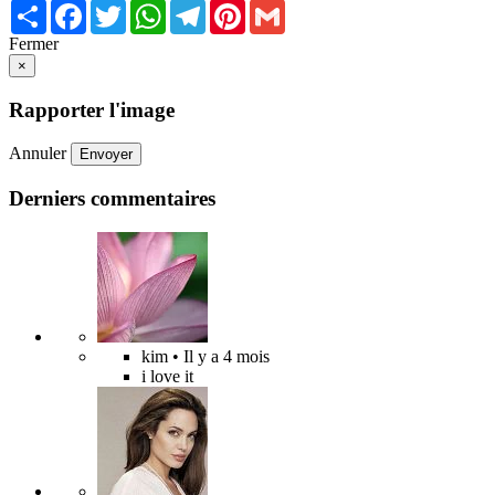
Share
Facebook
Twitter
WhatsApp
Telegram
Pinterest
Gmail
Fermer
×
Rapporter l'image
Annuler
Envoyer
Derniers commentaires
kim
• Il y a 4 mois
i love it