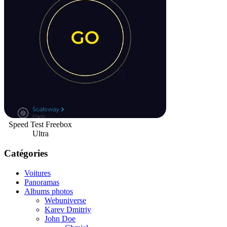
Speed Test Freebox
Ultra
Catégories
Voitures
Panoramas
Albums photos
Webuniverse
Karev Dmitriy
John Doe