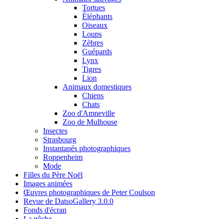
Tortues
Éléphants
Oiseaux
Loups
Zèbres
Guépards
Lynx
Tigres
Lion
Animaux domestiques
Chiens
Chats
Zoo d'Amneville
Zoo de Mulhouse
Insectes
Strasbourg
Instantanés photographiques
Roppenheim
Mode
Filles du Père Noël
Images animées
Œuvres photographiques de Peter Coulson
Revue de DatsoGallery 3.0.0
Fonds d'écran
La pêche