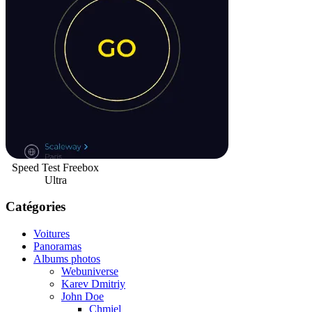
Speed Test Freebox
Ultra
Catégories
Voitures
Panoramas
Albums photos
Webuniverse
Karev Dmitriy
John Doe
Chmiel