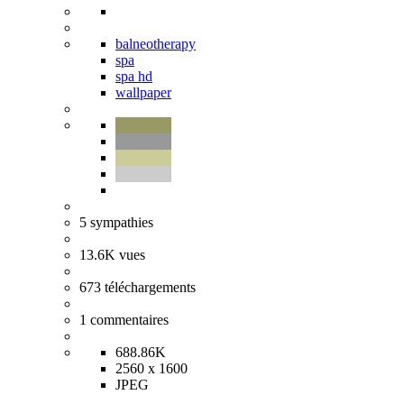
balneotherapy
spa
spa hd
wallpaper
5
sympathies
13.6K
vues
673
téléchargements
1
commentaires
688.86K
2560 x 1600
JPEG