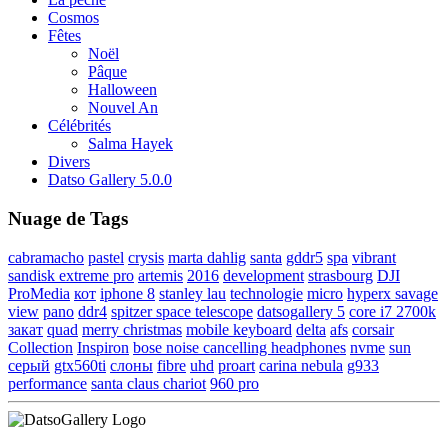
Cosmos
Fêtes
Noël
Pâque
Halloween
Nouvel An
Célébrités
Salma Hayek
Divers
Datso Gallery 5.0.0
Nuage de Tags
cabramacho
pastel
crysis
marta dahlig
santa
gddr5
spa
vibrant
sandisk extreme pro
artemis
2016
development
strasbourg
DJI
ProMedia
кот
iphone 8
stanley lau
technologie
micro
hyperx savage
view
pano
ddr4
spitzer space telescope
datsogallery 5
core i7 2700k
закат
quad
merry christmas
mobile keyboard
delta
afs
corsair
Collection
Inspiron
bose noise cancelling headphones
nvme
sun
серый
gtx560ti
слоны
fibre
uhd
proart
carina nebula
g933
performance
santa claus chariot
960 pro