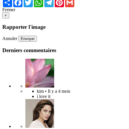
Share
Facebook
Twitter
WhatsApp
Telegram
Pinterest
Gmail
Fermer
×
Rapporter l'image
Annuler
Envoyer
Derniers commentaires
kim
• Il y a 4 mois
i love it