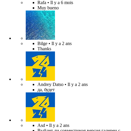
Rafa
• Il y a 6 mois
Muy bueno
Bilge
• Il y a 2 ans
Thanks
Andrey Datso
• Il y a 2 ans
да, будет
Asd
• Il y a 2 ans
Выйдет ли совместимая версия галереи с