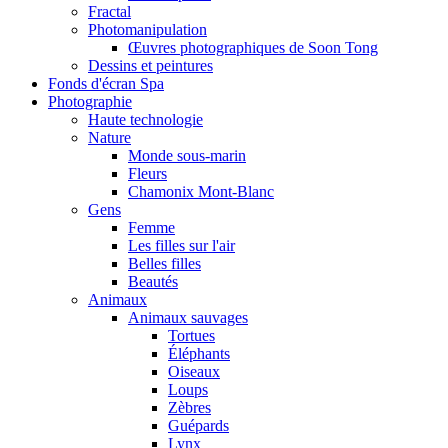
Fractal
Photomanipulation
Œuvres photographiques de Soon Tong
Dessins et peintures
Fonds d'écran Spa
Photographie
Haute technologie
Nature
Monde sous-marin
Fleurs
Chamonix Mont-Blanc
Gens
Femme
Les filles sur l'air
Belles filles
Beautés
Animaux
Animaux sauvages
Tortues
Éléphants
Oiseaux
Loups
Zèbres
Guépards
Lynx