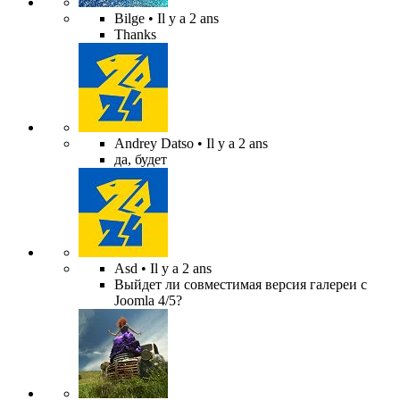
Bilge
• Il y a 2 ans
Thanks
Andrey Datso
• Il y a 2 ans
да, будет
Asd
• Il y a 2 ans
Выйдет ли совместимая версия галереи с
Joomla 4/5?