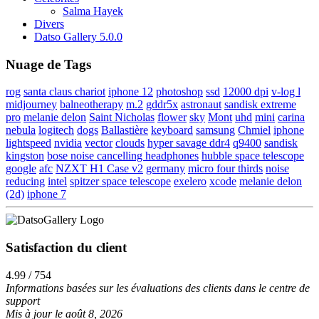
Salma Hayek
Divers
Datso Gallery 5.0.0
Nuage de Tags
rog
santa claus chariot
iphone 12
photoshop
ssd
12000 dpi
v-log l
midjourney
balneotherapy
m.2
gddr5x
astronaut
sandisk extreme
pro
melanie delon
Saint Nicholas
flower
sky
Mont
uhd
mini
carina
nebula
logitech
dogs
Ballastière
keyboard
samsung
Chmiel
iphone
lightspeed
nvidia
vector
clouds
hyper savage ddr4
q9400
sandisk
kingston
bose noise cancelling headphones
hubble space telescope
google
afc
NZXT H1 Case v2
germany
micro four thirds
noise
reducing
intel
spitzer space telescope
exelero
xcode
melanie delon
(2d)
iphone 7
Satisfaction du client
4.99 / 754
Informations basées sur les évaluations des clients dans le centre de
support
Mis à jour le août 8, 2026