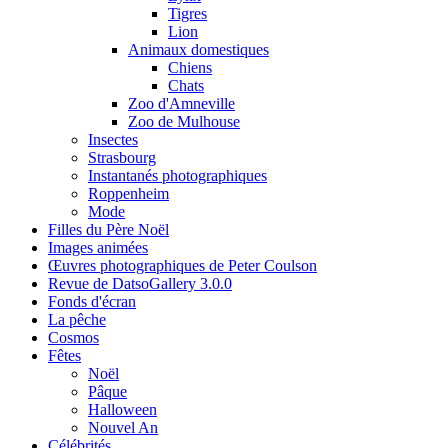
Tigres
Lion
Animaux domestiques
Chiens
Chats
Zoo d'Amneville
Zoo de Mulhouse
Insectes
Strasbourg
Instantanés photographiques
Roppenheim
Mode
Filles du Père Noël
Images animées
Œuvres photographiques de Peter Coulson
Revue de DatsoGallery 3.0.0
Fonds d'écran
La pêche
Cosmos
Fêtes
Noël
Pâque
Halloween
Nouvel An
Célébrités