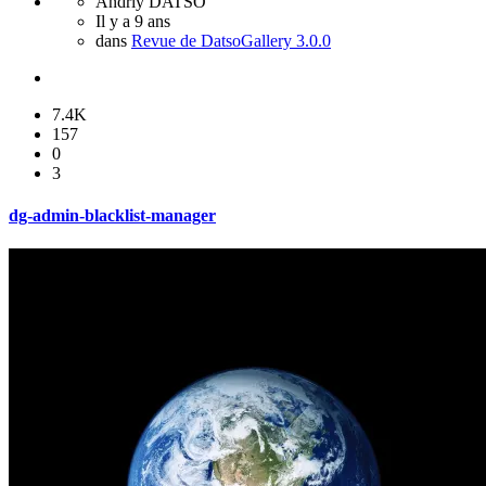
Andriy DATSO
Il y a 9 ans
dans
Revue de DatsoGallery 3.0.0
7.4K
157
0
3
dg-admin-blacklist-manager