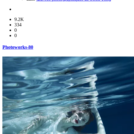
9.2K
334
0
0
Photoworks-80