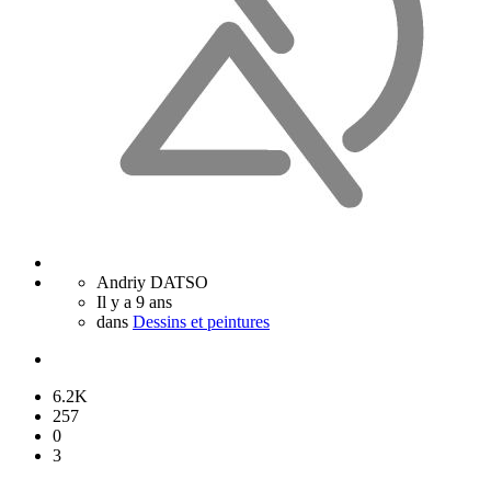
Andriy DATSO
Il y a 9 ans
dans
Dessins et peintures
6.2K
257
0
3