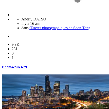
Andriy DATSO
Il y a 16 ans
dans
Œuvres photographiques de Soon Tong
9.3K
281
0
1
Photoworks-79