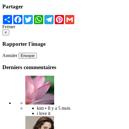
Partager
Share
Facebook
Twitter
WhatsApp
Telegram
Pinterest
Gmail
Fermer
×
Rapporter l'image
Annuler
Envoyer
Derniers commentaires
kim
• Il y a 5 mois
i love it