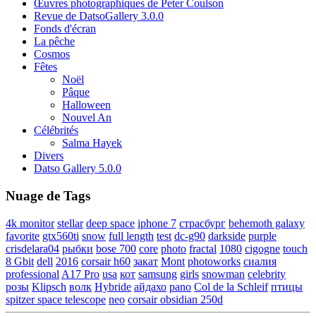
Œuvres photographiques de Peter Coulson
Revue de DatsoGallery 3.0.0
Fonds d'écran
La pêche
Cosmos
Fêtes
Noël
Pâque
Halloween
Nouvel An
Célébrités
Salma Hayek
Divers
Datso Gallery 5.0.0
Nuage de Tags
4k monitor
stellar
deep space
iphone 7
страсбург
behemoth galaxy
favorite
gtx560ti
snow
full length
test
dc-g90
darkside
purple
crisdelara04
рыбки
bose 700
core
photo
fractal
1080
cigogne
touch
8 Gbit
dell
2016
corsair h60
закат
Mont
photoworks
сиалия
professional
A17 Pro
usa
кот
samsung
girls
snowman
celebrity
розы
Klipsch
волк
Hybride
айдахо
pano
Col de la Schleif
птицы
spitzer space telescope
neo
corsair obsidian 250d