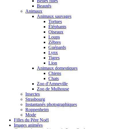
Belles filles
Beautés
Animaux
Animaux sauvages
Tortues
Éléphants
Oiseaux
Loups
Zèbres
Guépards
Lynx
Tigres
Lion
Animaux domestiques
Chiens
Chats
Zoo d'Amneville
Zoo de Mulhouse
Insectes
Strasbourg
Instantanés photographiques
Roppenheim
Mode
Filles du Père Noël
Images animées