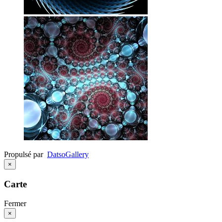
Propulsé par
Datso
Gallery
×
Carte
Fermer
×