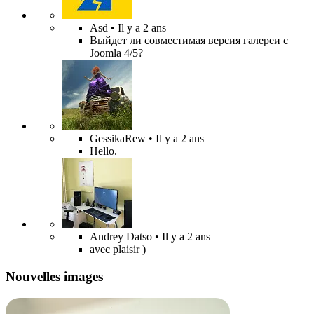
Asd
• Il y a 2 ans
Выйдет ли совместимая версия галереи с
Joomla 4/5?
GessikaRew
• Il y a 2 ans
Hello.
Andrey Datso
• Il y a 2 ans
avec plaisir )
Nouvelles images