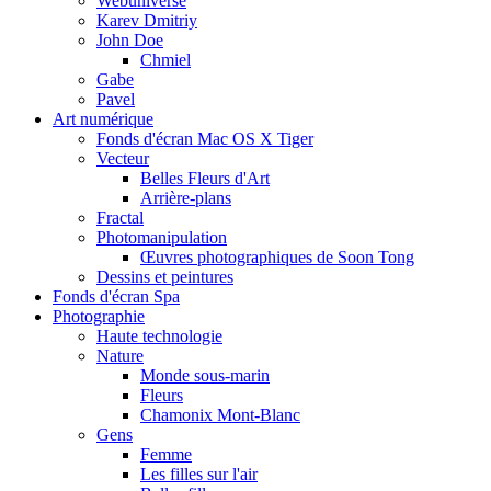
Webuniverse
Karev Dmitriy
John Doe
Chmiel
Gabe
Pavel
Art numérique
Fonds d'écran Mac OS X Tiger
Vecteur
Belles Fleurs d'Art
Arrière-plans
Fractal
Photomanipulation
Œuvres photographiques de Soon Tong
Dessins et peintures
Fonds d'écran Spa
Photographie
Haute technologie
Nature
Monde sous-marin
Fleurs
Chamonix Mont-Blanc
Gens
Femme
Les filles sur l'air