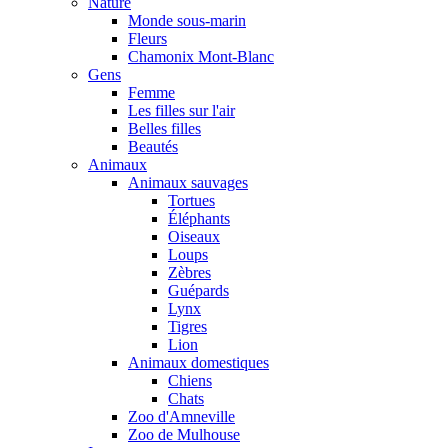
Nature
Monde sous-marin
Fleurs
Chamonix Mont-Blanc
Gens
Femme
Les filles sur l'air
Belles filles
Beautés
Animaux
Animaux sauvages
Tortues
Éléphants
Oiseaux
Loups
Zèbres
Guépards
Lynx
Tigres
Lion
Animaux domestiques
Chiens
Chats
Zoo d'Amneville
Zoo de Mulhouse