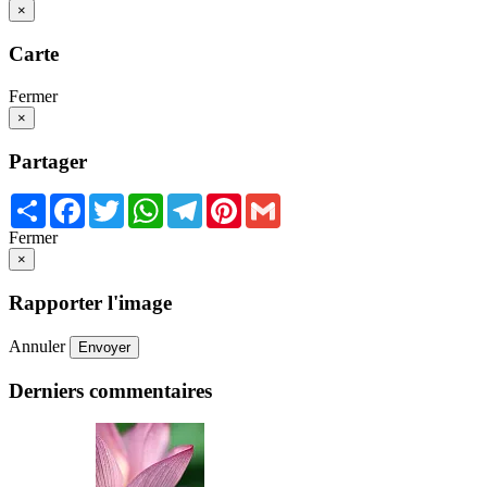
×
Carte
Fermer
×
Partager
Share
Facebook
Twitter
WhatsApp
Telegram
Pinterest
Gmail
Fermer
×
Rapporter l'image
Annuler
Envoyer
Derniers commentaires