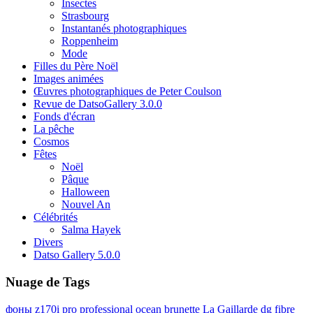
Insectes
Strasbourg
Instantanés photographiques
Roppenheim
Mode
Filles du Père Noël
Images animées
Œuvres photographiques de Peter Coulson
Revue de DatsoGallery 3.0.0
Fonds d'écran
La pêche
Cosmos
Fêtes
Noël
Pâque
Halloween
Nouvel An
Célébrités
Salma Hayek
Divers
Datso Gallery 5.0.0
Nuage de Tags
фоны
z170i pro
professional
ocean
brunette
La Gaillarde
dg
fibre