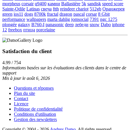
morpheus
corsair
q9400
камни
Ballastière
5k
sandisk
speed score
Sainte-Odile
Latinas
свеча
ftth
reindeer chariot
512gb
Оранжерея
green
ios11
dogs
8700k
fractal
dragon
pascal
corsar
8 Gbit
performance
wallpapers
marta dahlig
jomsocial
7391
ngc 1275
plongée
galaxy
B760-I
panasonic
deep
лебеди
snow
Dabo
iphone
12
freebox
птица
porcelaine
Satisfaction du client
4.99 / 754
Informations basées sur les évaluations des clients dans le centre de
support
Mis à jour le août 6, 2026
Questions et réponses
Plan du site
Contact
Licence
Politique de confidentialité
Conditions d'utilisation
Gestion des newsletters
Copyright © 2004 - 2026
Andrey Datso
. All rights reserved.