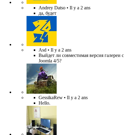
Andrey Datso
• Il y a 2 ans
да, будет
Asd
• Il y a 2 ans
Выйдет ли совместимая версия галереи с
Joomla 4/5?
GessikaRew
• Il y a 2 ans
Hello.