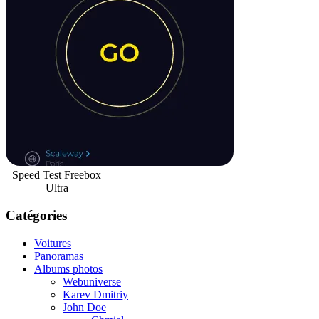
Speed Test Freebox
Ultra
Catégories
Voitures
Panoramas
Albums photos
Webuniverse
Karev Dmitriy
John Doe