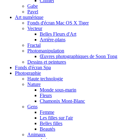
Chmiel
Gabe
Pavel
Art numérique
Fonds d'écran Mac OS X Tiger
Vecteur
Belles Fleurs d'Art
Arrière-plans
Fractal
Photomanipulation
Œuvres photographiques de Soon Tong
Dessins et peintures
Fonds d'écran Spa
Photographie
Haute technologie
Nature
Monde sous-marin
Fleurs
Chamonix Mont-Blanc
Gens
Femme
Les filles sur l'air
Belles filles
Beautés
Animaux