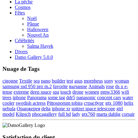
La pêche
Cosmos
Fêtes
Noël
Pâque
Halloween
Nouvel An
Célébrités
Salma Hayek
Divers
Datso Gallery 5.0.0
Nuage de Tags
cigogne
Textile
sea
pano
builder
test
asus
morpheus
sony
woman
samsung ssd 950 pro m.2
favorite
вычание
Animals
rose
ds x e-
tense
extreme
deep space
spa
touch
drone
women
pmw3366
wifi
trees
iphone
Panorama
some tag
ddr5
panasonic
concept cars
water
cooler
swedish actress
Pittosporum tobira
страсбург
gtx 1080
helix
nebula
Оранжерея
delta
iphone xr
spitzer space telescope
girl
model
Klipsch
phocagallery
full hd
lady
gtx760
marta dahlig
corsair
Satisfaction du client