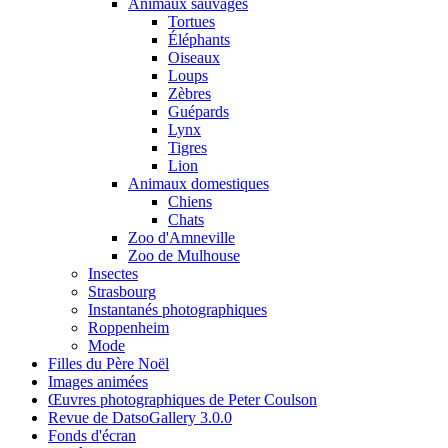
Animaux sauvages
Tortues
Éléphants
Oiseaux
Loups
Zèbres
Guépards
Lynx
Tigres
Lion
Animaux domestiques
Chiens
Chats
Zoo d'Amneville
Zoo de Mulhouse
Insectes
Strasbourg
Instantanés photographiques
Roppenheim
Mode
Filles du Père Noël
Images animées
Œuvres photographiques de Peter Coulson
Revue de DatsoGallery 3.0.0
Fonds d'écran