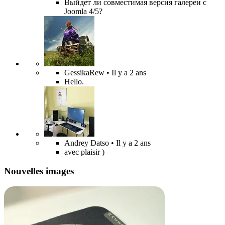
Выйдет ли совместимая версия галереи с
Joomla 4/5?
GessikaRew
• Il y a 2 ans
Hello.
Andrey Datso
• Il y a 2 ans
avec plaisir )
Nouvelles images