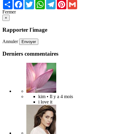
Share
Facebook
Twitter
WhatsApp
Telegram
Pinterest
Gmail
Fermer
×
Rapporter l'image
Annuler
Envoyer
Derniers commentaires
kim
• Il y a 4 mois
i love it