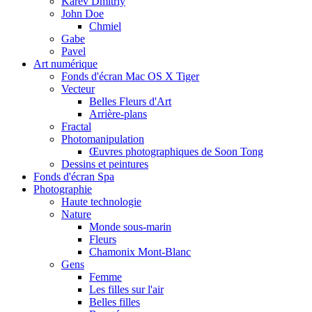
Karev Dmitriy
John Doe
Chmiel
Gabe
Pavel
Art numérique
Fonds d'écran Mac OS X Tiger
Vecteur
Belles Fleurs d'Art
Arrière-plans
Fractal
Photomanipulation
Œuvres photographiques de Soon Tong
Dessins et peintures
Fonds d'écran Spa
Photographie
Haute technologie
Nature
Monde sous-marin
Fleurs
Chamonix Mont-Blanc
Gens
Femme
Les filles sur l'air
Belles filles