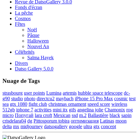
Revue de DatsoGallery 3.0.0
Fonds d'écran
La pêche
Cosmos
Fêtes
Noël
Pâque
Halloween
Nouvel An
Célébrités
Salma Hayek
Divers
Datso Gallery 5.0.0
Nuage de Tags
strasbourg
user points
Lumina
artemis
hubble space telescope
dc-
g90
studio
photo
directcu2
maybach
iPhone 15 Pro Max
cosmic
test
sea
gtx 1080
fight club
christmas ornament
speed score
wireless
512gb
iphone 7
activities
mini itx
gifs
angelina jolie
Chamonix
rog
micro
Попугай
lara croft
Mexican
ssd
m.2
Ballastière
black
sapin
crisdelara04
dg
Pittosporum tobira
оптимизация
Latinas
moon
delta
mx
midjourney
datsogallery
google
ultra
gtx
concept