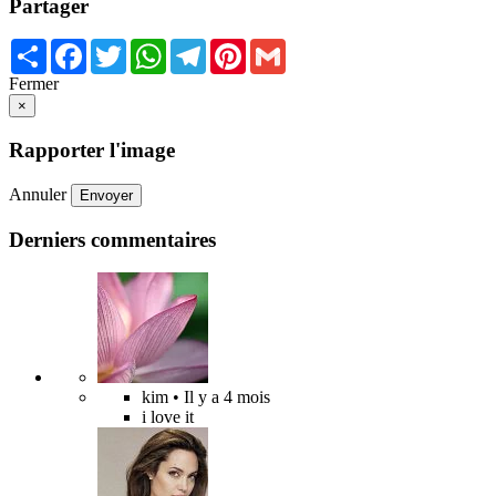
Partager
Share
Facebook
Twitter
WhatsApp
Telegram
Pinterest
Gmail
Fermer
×
Rapporter l'image
Annuler
Envoyer
Derniers commentaires
kim
• Il y a 4 mois
i love it