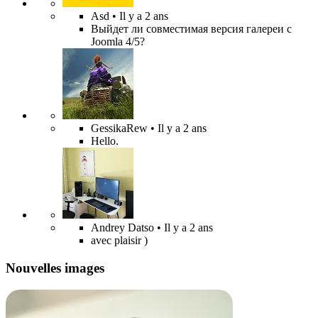
Asd
• Il y a 2 ans
Выйдет ли совместимая версия галереи с
Joomla 4/5?
GessikaRew
• Il y a 2 ans
Hello.
Andrey Datso
• Il y a 2 ans
avec plaisir )
Nouvelles images