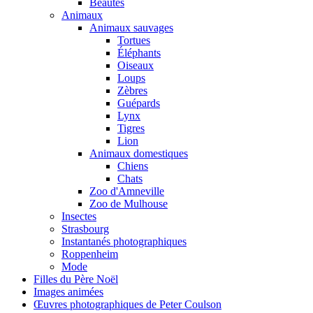
Beautés
Animaux
Animaux sauvages
Tortues
Éléphants
Oiseaux
Loups
Zèbres
Guépards
Lynx
Tigres
Lion
Animaux domestiques
Chiens
Chats
Zoo d'Amneville
Zoo de Mulhouse
Insectes
Strasbourg
Instantanés photographiques
Roppenheim
Mode
Filles du Père Noël
Images animées
Œuvres photographiques de Peter Coulson