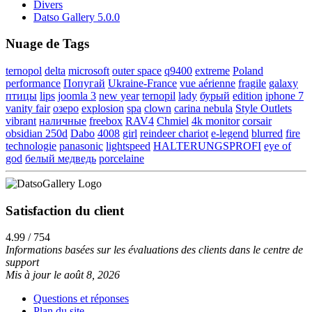
Divers
Datso Gallery 5.0.0
Nuage de Tags
ternopol
delta
microsoft
outer space
q9400
extreme
Poland
performance
Попугай
Ukraine-France
vue aérienne
fragile
galaxy
птицы
lips
joomla 3
new year
ternopil
lady
бурый
edition
iphone 7
vanity fair
озеро
explosion
spa
clown
carina nebula
Style Outlets
vibrant
наличные
freebox
RAV4
Chmiel
4k monitor
corsair
obsidian 250d
Dabo
4008
girl
reindeer chariot
e-legend
blurred
fire
technologie
panasonic
lightspeed
HALTERUNGSPROFI
eye of
god
белый медведь
porcelaine
Satisfaction du client
4.99 / 754
Informations basées sur les évaluations des clients dans le centre de
support
Mis à jour le août 8, 2026
Questions et réponses
Plan du site