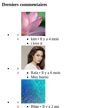
Derniers commentaires
kim
• Il y a 4 mois
i love it
Rafa
• Il y a 6 mois
Muy bueno
Bilge
• Il y a 2 ans