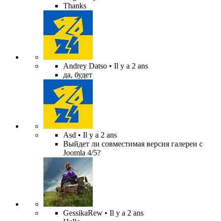
Thanks
Andrey Datso
• Il y a 2 ans
да, будет
Asd
• Il y a 2 ans
Выйдет ли совместимая версия галереи с
Joomla 4/5?
GessikaRew
• Il y a 2 ans