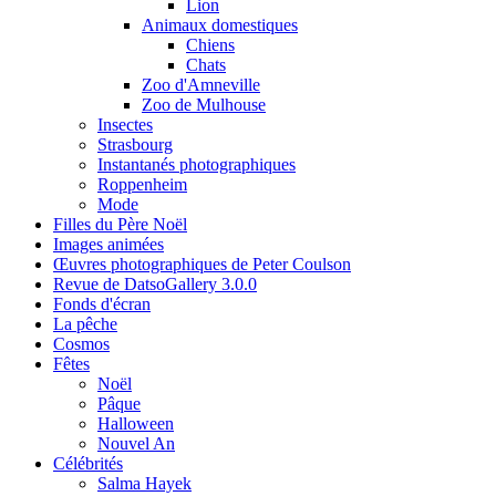
Lion
Animaux domestiques
Chiens
Chats
Zoo d'Amneville
Zoo de Mulhouse
Insectes
Strasbourg
Instantanés photographiques
Roppenheim
Mode
Filles du Père Noël
Images animées
Œuvres photographiques de Peter Coulson
Revue de DatsoGallery 3.0.0
Fonds d'écran
La pêche
Cosmos
Fêtes
Noël
Pâque
Halloween
Nouvel An
Célébrités
Salma Hayek