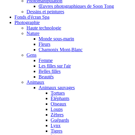
Photomanipulation
Œuvres photographiques de Soon Tong
Dessins et peintures
Fonds d'écran Spa
Photographie
Haute technologie
Nature
Monde sous-marin
Fleurs
Chamonix Mont-Blanc
Gens
Femme
Les filles sur l'air
Belles filles
Beautés
Animaux
Animaux sauvages
Tortues
Éléphants
Oiseaux
Loups
Zèbres
Guépards
Lynx
Tigres